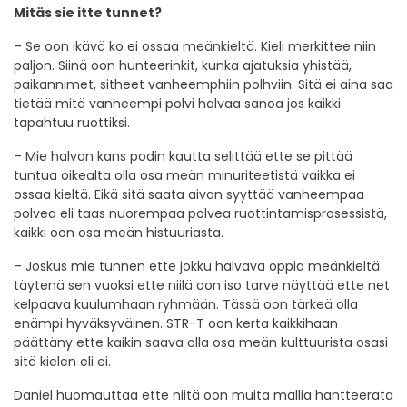
Mitäs sie itte tunnet?
– Se oon ikävä ko ei ossaa meänkieltä. Kieli merkittee niin
paljon. Siinä oon hunteerinkit, kunka ajatuksia yhistää,
paikannimet, sitheet vanheemphiin polhviin. Sitä ei aina saa
tietää mitä vanheempi polvi halvaa sanoa jos kaikki
tapahtuu ruottiksi.
– Mie halvan kans podin kautta selittää ette se pittää
tuntua oikealta olla osa meän minuriteetistä vaikka ei
ossaa kieltä. Eikä sitä saata aivan syyttää vanheempaa
polvea eli taas nuorempaa polvea ruottintamisprosessistä,
kaikki oon osa meän histuuriasta.
– Joskus mie tunnen ette jokku halvava oppia meänkieltä
täytenä sen vuoksi ette niilä oon iso tarve näyttää ette net
kelpaava kuulumhaan ryhmään. Tässä oon tärkeä olla
enämpi hyväksyväinen. STR-T oon kerta kaikkihaan
päättäny ette kaikin saava olla osa meän kulttuurista osasi
sitä kielen eli ei.
Daniel huomauttaa ette niitä oon muita mallia hantteerata