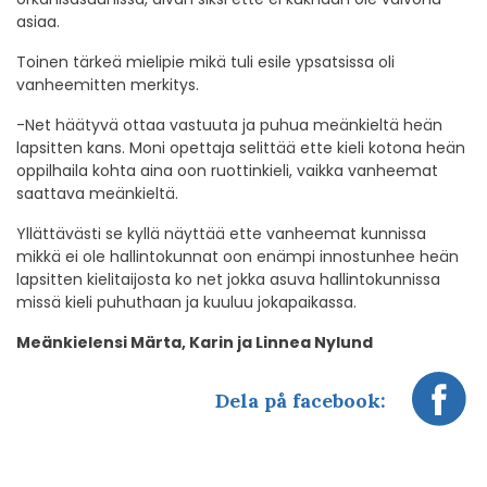
asiaa.
Toinen tärkeä mielipie mikä tuli esile ypsatsissa oli
vanheemitten merkitys.
-Net häätyvä ottaa vastuuta ja puhua meänkieltä heän
lapsitten kans. Moni opettaja selittää ette kieli kotona heän
oppilhaila kohta aina oon ruottinkieli, vaikka vanheemat
saattava meänkieltä.
Yllättävästi se kyllä näyttää ette vanheemat kunnissa
mikkä ei ole hallintokunnat oon enämpi innostunhee heän
lapsitten kielitaijosta ko net jokka asuva hallintokunnissa
missä kieli puhuthaan ja kuuluu jokapaikassa.
Meänkielensi Märta, Karin ja Linnea Nylund
Dela på facebook: