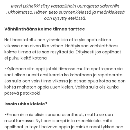
Mervi Erkheikki siirty vastaaikhoin Uumajasta Salemhiin
Tukholmassa. Hänen tieto suomenkielessä ja meänkielessä
oon kysytty etelässä.
Vähhiinthääns kolme tiimaa tarttee
Net haastateltu oon yksmielisiä ette yks opetustiima
viikossa oon aivan liika vähän. Häätyis saa vähhiinthääns
kolme tiimaa ette saa resyltaattia. Erityisesti jos oppilhaat
ei puhu kieltä kotona.
-Kyllähään sitä oppii jotaki tiimassa mutta opettajanna sie
saat alkaa uuesti ensi kerrala ko kohathaan ja repeteerata.
Jos sulla oon vain tiima viikossa ja et saa apua kotoa se oon
kohta mahoton oppia uuen kielen. Vaikka sulla olis kunka
pätevä petakooki.
Issoin uhka kielele?
-Ennemin mie olisin sanonu asentheet, mutta se oon
muuttumassa. Nyt oon isompi into meänkielele, mitä
oppilhaat ja täyet halvava oppia ja minkä moni tykkää oon