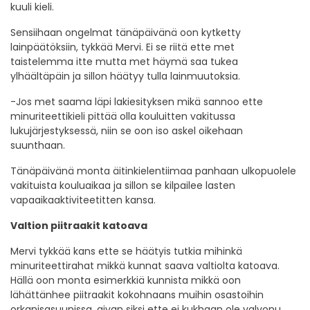
kuuli kieli.
Sensiihaan ongelmat tänäpäivänä oon kytketty
lainpäätöksiin, tykkää Mervi. Ei se riitä ette met
taistelemma itte mutta met häymä saa tukea
ylhäältäpäin ja sillon häätyy tulla lainmuutoksia.
-Jos met saama läpi lakiesityksen mikä sannoo ette
minuriteettikieli pittää olla kouluitten vakitussa
lukujärjestyksessä, niin se oon iso askel oikehaan
suunthaan.
Tänäpäivänä monta äitinkielentiimaa panhaan ulkopuolele
vakituista kouluaikaa ja sillon se kilpailee lasten
vapaaikaaktiviteetitten kansa.
Valtion piitraakit katoava
Mervi tykkää kans ette se häätyis tutkia mihinkä
minuriteettirahat mikkä kunnat saava valtiolta katoava.
Hällä oon monta esimerkkiä kunnista mikkä oon
lähättänhee piitraakit kokohnaans muihin osastoihin
orkanisasuunissa, aivan siksi ette ei kukhaan ole valvonu