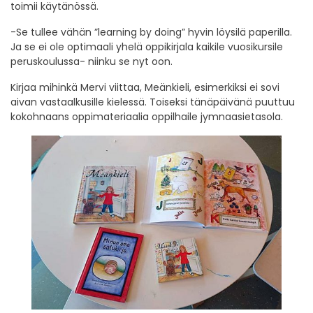
toimii käytänössä.
-Se tullee vähän ”learning by doing” hyvin löysilä paperilla.
Ja se ei ole optimaali yhelä oppikirjala kaikile vuosikursile
peruskoulussa- niinku se nyt oon.
Kirjaa mihinkä Mervi viittaa, Meänkieli, esimerkiksi ei sovi
aivan vastaalkusille kielessä. Toiseksi tänäpäivänä puuttuu
kokohnaans oppimateriaalia oppilhaile jymnaasietasola.