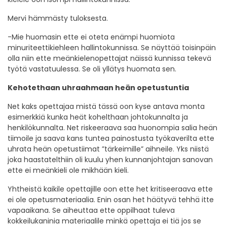
Mervi hämmästy tuloksesta.
-Mie huomasin ette ei oteta enämpi huomiota
minuriteettikiehleen hallintokunnissa. Se näyttää toisinpäin
olla niin ette meänkielenopettajat näissä kunnissa tekevä
työtä vastatuulessa. Se oli yllätys huomata sen.
Kehotethaan uhraahmaan heän opetustuntia
Net kaks opettajaa mistä tässä oon kyse antava monta
esimerkkiä kunka heät kohelthaan johtokunnalta ja
henkilökunnalta. Net riskeeraava saa huonompia salia heän
tiimoile ja saava kans tuntea painostusta työkaverilta ette
uhrata heän opetustiimat ”tärkeimille” aihneile. Yks niistä
joka haastatelthiin oli kuulu yhen kunnanjohtajan sanovan
ette ei meänkieli ole mikhään kieli.
Yhtheistä kaikile opettajille oon ette het kritiseeraava ette
ei ole opetusmateriaalia. Enin osan het häätyvä tehhä itte
vapaaikana. Se aiheuttaa ette oppilhaat tuleva
kokkeilukaninia materiaalile minkä opettaja ei tiä jos se