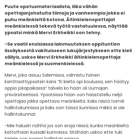
Puute opetusmateriaalista, liika vähän
opettajanjohatuita tiimoja ja vanheempia jokka ei
puhu meänkieltä kotona. Äitinkielenopettajat
meänkielessä tekevä työtä vastatuulessa, näyttää
ypsatsi minkä Mervi Erkheikki oon tehny.
-Se vaatii ensisiassa lainmuutoksen oppituntien
lissäyksestä vakituisseen lukujärjestykseen ette kieli
säilyis, uskoo Mervi Erkheikki äitinkielenopettaja
meänkielessä ja suomenkielessä.
Mervi, joka assuu Salemissa, valmistu hänen
kantitaattiypsatsin kans ”Ei kieltä opi koulussa, sen häätyy
oppia jokapaikassa” talvela ko hään oli Uumajan
ynivärsiteetissä. Ypsatsissa hään oon haastatellu neljä
opettajaa jokka opettava meänkieltä. Kaks niistä toimiii
hallintokunnissa ja kaks oon töissä kunnissa mikkä ei ole
hallintokunnat.
-Mie halusin nähhä jos oon eroja niissä; kunka meänkieltä
kattothaan kussaki kunnassa. Sitähään uskoo ette tuki
kielele oon isompi hallintokunnissa.