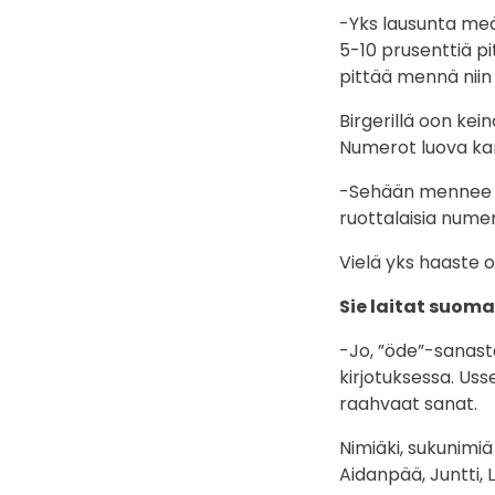
-Yks lausunta meä
5-10 prusenttiä pit
pittää mennä nii
Birgerillä oon kei
Numerot luova kan
-Sehään mennee pu
ruottalaisia numer
Vielä yks haaste o
Sie laitat suom
-Jo, ”öde”-sanasta
kirjotuksessa. Us
raahvaat sanat.
Nimiäki, sukunimiä
Aidanpää, Juntti, L