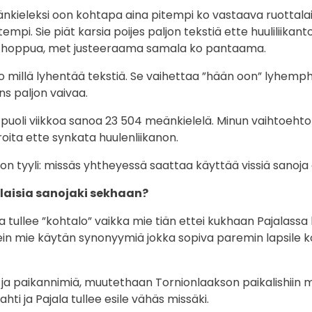
nkieleksi oon kohtapa aina pitempi ko vastaava ruottalain
empi. Sie piät karsia poijes paljon tekstiä ette huuliliikant
n hoppua, met justeeraama samala ko pantaama.
no millä lyhentää tekstiä. Se vaihettaa ”hään oon” lyhemp
s paljon vaivaa.
oli viikkoa sanoa 23 504 meänkielelä. Minun vaihtoehto
oita ette synkata huulenliikanon.
on tyyli: missäs yhtheyessä saattaa käyttää vissiä sanoja 
alaisia sanojaki sekhaan?
 tullee ”kohtalo” vaikka mie tiän ettei kukhaan Pajalassa 
sein mie käytän synonyymiä jokka sopiva paremin lapsile 
 ja paikannimiä, muutethaan Tornionlaakson paikalishiin m
ahti ja Pajala tullee esile vähäs missäki.