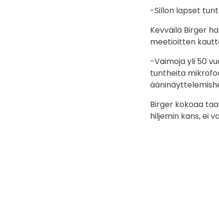
-Sillon lapset tunt
Kevväilä Birger ha
meetioitten kautt
-Vaimoja yli 50 v
tuntheita mikrofo
ääninäyttelemishe
Birger kokoaa taat
hiljemin kans, ei 