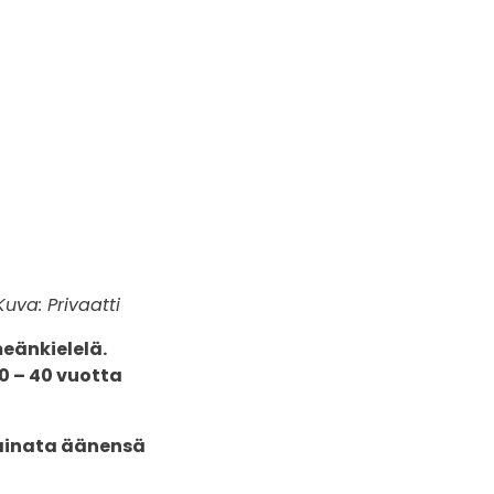
uva: Privaatti
eänkielelä.
0 – 40 vuotta
lainata äänensä