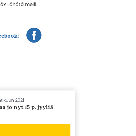
lä? Lähätä meili
cebook:
tikuun 2021
a jo nyt 15 p. jyyliä