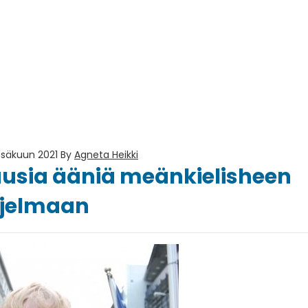
esäkuun 2021
By
Agneta Heikki
usia ääniä meänkielisheen
hjelmaan