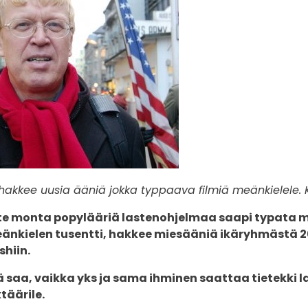
hakkee uusia ääniä jokka typpaava filmiä meänkielele. K
tte monta popylääriä lastenohjelmaa saapi typata m
eänkielen tusentti, hakkee miesääniä ikäryhmästä 2
hiin.
ä saa, vaikka yks ja sama ihminen saattaa tietekki 
täärile.