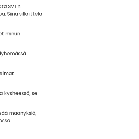
pata SVTn
 Siinä sillä ittelä
let minun
a lyhemässä
jelmat
a kysheessä, se
issää maanyksiä,
iossa