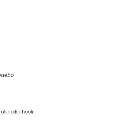
Redebo
lla aika hööli