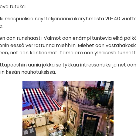
eva tutuksi.
ki miespuolisia näyttelijänääniä ikäryhmästä 20-40 vuotta
a.
uen oon runshaasti. Vaimot oon enämpi tuntevia eikä pölk
onin eessä verrattunna miehhiin. Miehet oon vastahakosi
en, net oon kankeamat. Tämä ero oon ylheisesti tunnettu 
tapaashiin ääniä jokka se tykkää intressantiksi ja net oo
vain kesän nauhotuksissä.