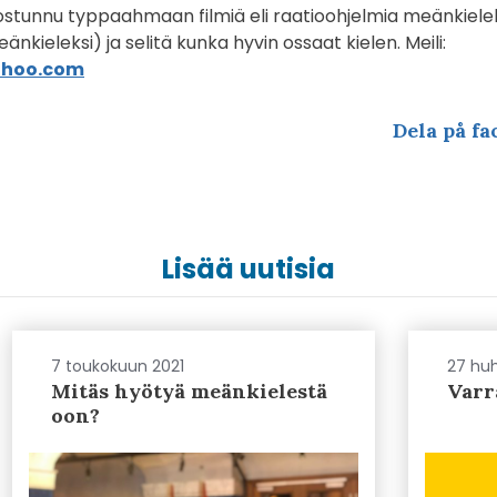
nnostunnu typpaahmaan filmiä eli raatioohjelmia meänkiele
änkieleksi) ja selitä kunka hyvin ossaat kielen. Meili:
ahoo.com
Dela på fa
Lisää uutisia
7 toukokuun 2021
27 huh
Mitäs hyötyä meänkielestä
Varra
oon?