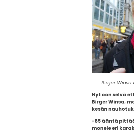
Birger Winsa 
Nyt oon selvä e
Birger Winsa, m
kesän nauhotuks
-65 ääntä pittä
monele eri karak