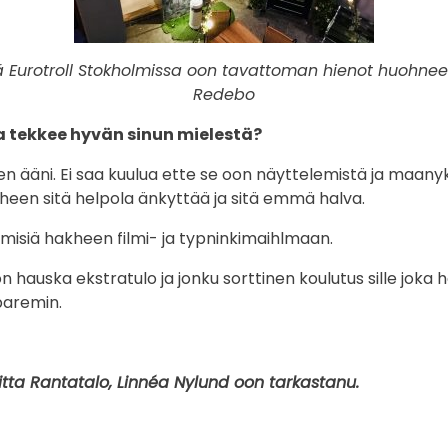
ä Eurotroll Stokholmissa oon tavattoman hienot huohnee
Redebo
a tekkee hyvän sinun mielestä?
nen ääni. Ei saa kuulua ette se oon näyttelemistä ja maan
heen sitä helpola änkyttää ja sitä emmä halva.
hmisiä hakheen filmi- ja typninkimaihlmaan.
hauska ekstratulo ja jonku sorttinen koulutus sille joka 
paremin.
itta Rantatalo, Linnéa Nylund oon tarkastanu.