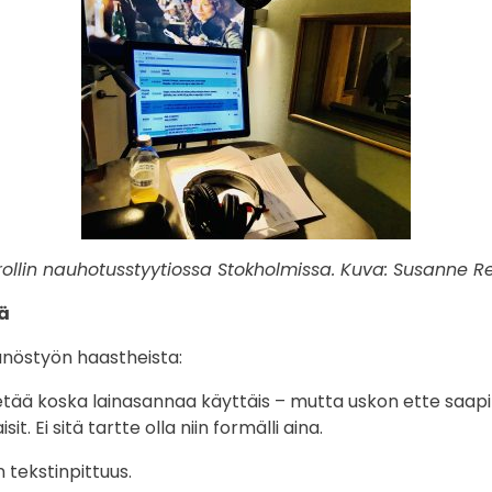
rollin nauhotusstyytiossa Stokholmissa. Kuva: Susanne 
iä
äänöstyön haastheista:
tää koska lainasannaa käyttäis – mutta uskon ette saapi o
it. Ei sitä tartte olla niin formälli aina.
 tekstinpittuus.