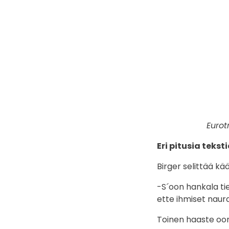
Eurot
Eri pitusia tekst
Birger selittää k
-S´oon hankala tie
ette ihmiset naurais
Toinen haaste oon