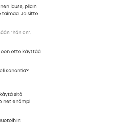
en lause, piiain
o taimaa. Ja sitte
hään ”hän on”.
 oon ette käyttää
eli sanontia?
käytä sitä
ko net enämpi
uotoihiin: