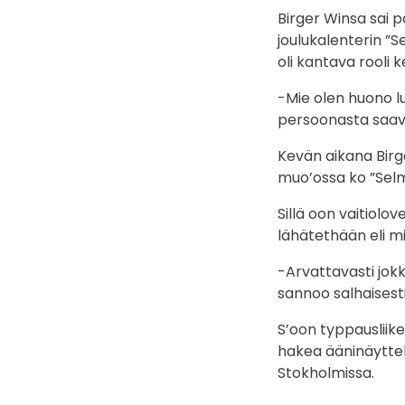
Birger Winsa sai p
joulukalenterin ”S
oli kantava rooli 
-Mie olen huono lu
persoonasta saava 
Kevän aikana Birg
muo’ossa ko ”Selm
Sillä oon vaitiolo
lähätethään eli m
-Arvattavasti jok
sannoo salhaisesti
S’oon typpausliike
hakea ääninäyttel
Stokholmissa.