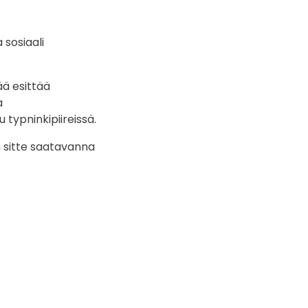
 sosiaali
ää esittää
a
typninkipiireissä.
n sitte saatavanna