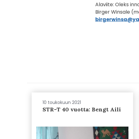
Alaviite: Oleks i
Birger Winsale (me
birgerwinsa@y
10 toukokuun 2021
STR-T 40 vuotta: Bengt Aili