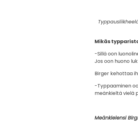
Typpausliikheel
Mikäs typparist
-Sillä oon luonoli
Jos oon huono luk
Birger kehottaa i
-Typpaaminen oon 
meänkieltä vielä 
Meänkielensi Birg