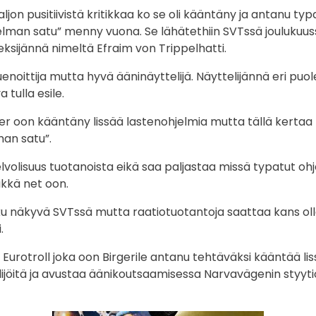
aljon pusitiivistä kritikkaa ko se oli kääntäny ja antanu ty
elman satu” menny vuona. Se lähätethiin SVTssä joulukuussa.
keksijännä nimeltä Efraim von Trippelhatti.
enoittija mutta hyvä ääninäyttelijä. Näyttelijännä eri puo
tulla esile.
er oon kääntäny lissää lastenohjelmia mutta tällä kerta
an satu”.
velvolisuus tuotanoista eikä saa paljastaa missä typatut oh
ikkä net oon.
ku näkyvä SVTssä mutta raatiotuotantoja saattaa kans oll
.
 Eurotroll joka oon Birgerile antanu tehtäväksi kääntää l
ijöitä ja avustaa äänikoutsaamisessa Narvavägenin styyt