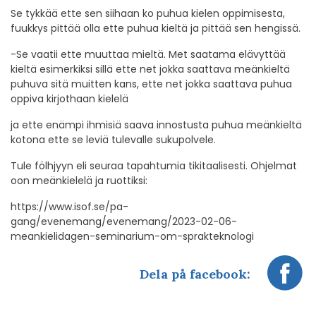
Se tykkää ette sen siihaan ko puhua kielen oppimisesta,
fuukkys pittää olla ette puhua kieltä ja pittää sen hengissä.
-Se vaatii ette muuttaa mieltä. Met saatama elävyttää
kieltä esimerkiksi sillä ette net jokka saattava meänkieltä
puhuva sitä muitten kans, ette net jokka saattava puhua
oppiva kirjothaan kielelä
ja ette enämpi ihmisiä saava innostusta puhua meänkieltä
kotona ette se leviä tulevalle sukupolvele.
Tule fölhjyyn eli seuraa tapahtumia tikitaalisesti. Ohjelmat
oon meänkielelä ja ruottiksi:
https://www.isof.se/pa-
gang/evenemang/evenemang/2023-02-06-
meankielidagen-seminarium-om-sprakteknologi
Dela på facebook: