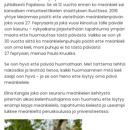
juhlalisesti Pajalassa. Se oli 12 vuotta ennen ko meänkieli sai
kansalisen minuriteettikielen staattyksen Ruottissa. 2016
yhtye Meänmaa päätti ette vietethään meänkielenpäivän
joka vuosi 27. Fepryaaria ja joka vuosi kiinostus tälle päiväle
oon kasunu – nykyaikana järjestethään tapahtumia ympäri
maata ette huomauttaa tästä päivästä. Vaikka se oon yli
30 vuotta siittä ko meänkielenpuhujia päätit ette meänkieli
oon oma kieli, moni puhuja ei tiä tästä päivästä
27.fepryaari, meinaa Paula Kruukka.
Se oon hyvä ette päivää huomathaan. Met tarttema tehhä
näkösäksi ja levittää tietoa, kaikki huomaaminen mitä kieli
saapi oon hyvä – ja se oon hieno ette löytyy oma päivä
meänkielele.
Elina Kangas joka oon seuranu meänkielen kehitystä
pitemän aikaa kielenhuoltajanna oon huomanu ette löytyy
enämpi kirjoja meänkielelä, tapahtumia kielestä ja useampi
lukkee meänkieltä peruskoulussa ja yniversiteetissä.