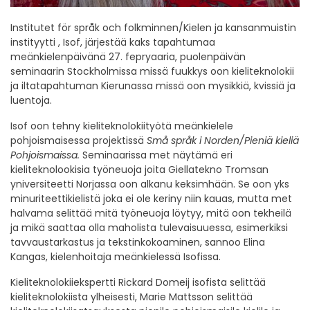
Institutet för språk och folkminnen/Kielen ja kansanmuistin
instityytti , Isof, järjestää kaks tapahtumaa
meänkielenpäivänä 27. fepryaaria, puolenpäivän
seminaarin Stockholmissa missä fuukkys oon kieliteknolokii
ja iltatapahtuman Kierunassa missä oon mysikkiä, kvissiä ja
luentoja.
Isof oon tehny kieliteknolokiityötä meänkielele
pohjoismaisessa projektissä
Små språk i Norden/Pieniä kieliä
Pohjoismaissa.
Seminaarissa met näytämä eri
kieliteknolookisia työneuoja joita Giellatekno Tromsan
yniversiteetti Norjassa oon alkanu keksimhään. Se oon yks
minuriteettikielistä joka ei ole keriny niin kauas, mutta met
halvama selittää mitä työneuoja löytyy, mitä oon tekheilä
ja mikä saattaa olla maholista tulevaisuuessa, esimerkiksi
tavvaustarkastus ja tekstinkokoaminen, sannoo Elina
Kangas, kielenhoitaja meänkielessä Isofissa.
Kieliteknolokiiekspertti Rickard Domeij isofista selittää
kieliteknolokiista ylheisesti, Marie Mattsson selittää