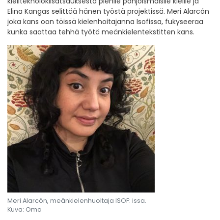
kieliteknolokiisatsauksesta pienile pohjoismaisile kielile ja
Elina Kangas selittää hänen työstä projektissä. Meri Alarcón
joka kans oon töissä kielenhoitajanna Isofissa, fukyseeraa
kunka saattaa tehhä työtä meänkielentekstitten kans.
Meri Alarcón, meänkielenhuoltaja ISOF: issa.
Kuva: Oma