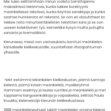
Mie tulen selittämhään minun roolista toimittajanna
makasiinissä Meänmaa, kunka lukkee korektyyriä
meänkielisissä tekstissä, kunka käyttää sanakirjoja ja kunka
saattaa hunteerata eri tekstistä. Se oon eri olosuhtheet ko
tekkee töitä minuriteettikielisten tekstitten kans ja se oon
usseen kolektiivinen työ, esimerkiksi kysyä muilta puhujilta
sanoista ja kramatiikistä.
Kierunassa, missä oon vastaaukastu kontturi meänkielen
kansaliselle kielikeskustalle, suunitelhaan iltatapahtuman
ylheisölle.
-Met esitämmä Meänkielen Kielikeskustan, piämä luentoja
kielestä, piämä kvissin meänkielelä, mysikkiryhmä
Gammarn essiintyy ja laulaa ruottiksi ja meänkielelä ja met
toppaama kangosenkakkoja ja voipaakelsia, selittää Paula
Kruukka, kieleneistäjä Kierunan kielikeskustassa.
1988 meänkielenpuhujat julistit meänkielen omana kielenä