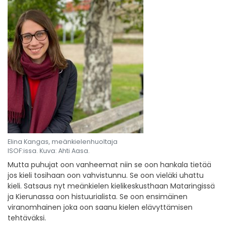
Elina Kangas, meänkielenhuoltaja
ISOF:issa. Kuva: Ahti Aasa.
Mutta puhujat oon vanheemat niin se oon hankala tietää
jos kieli tosihaan oon vahvistunnu. Se oon vieläki uhattu
kieli. Satsaus nyt meänkielen kielikeskusthaan Mataringissä
ja Kierunassa oon histuurialista. Se oon ensimäinen
viranomhainen joka oon saanu kielen elävyttämisen
tehtäväksi.