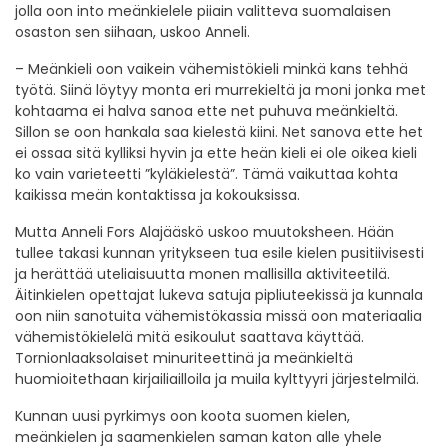
jolla oon into meänkielele piiain valitteva suomalaisen
osaston sen siihaan, uskoo Anneli.
– Meänkieli oon vaikein vähemistökieli minkä kans tehhä
työtä. Siinä löytyy monta eri murrekieltä ja moni jonka met
kohtaama ei halva sanoa ette net puhuva meänkieltä.
Sillon se oon hankala saa kielestä kiini. Net sanova ette het
ei ossaa sitä kylliksi hyvin ja ette heän kieli ei ole oikea kieli
ko vain varieteetti ”kyläkielestä”. Tämä vaikuttaa kohta
kaikissa meän kontaktissa ja kokouksissa.
Mutta Anneli Fors Alajääskö uskoo muutoksheen. Hään
tullee takasi kunnan yritykseen tua esile kielen pusitiivisesti
ja herättää uteliaisuutta monen mallisilla aktiviteetilä.
Äitinkielen opettajat lukeva satuja pipliuteekissä ja kunnala
oon niin sanotuita vähemistökassia missä oon materiaalia
vähemistökielelä mitä esikoulut saattava käyttää.
Tornionlaaksolaiset minuriteettinä ja meänkieltä
huomioitethaan kirjailiailloila ja muila kylttyyri järjestelmilä.
Kunnan uusi pyrkimys oon koota suomen kielen,
meänkielen ja saamenkielen saman katon alle yhele