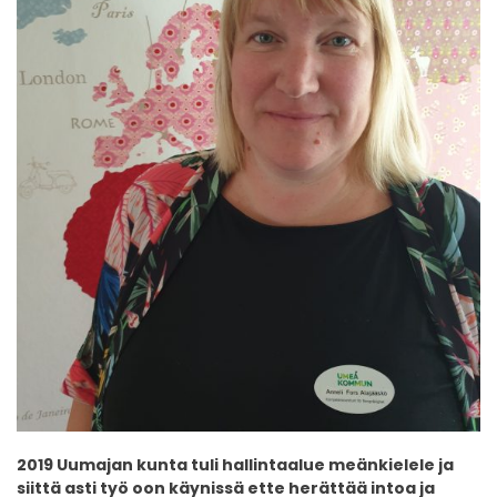
2019 Uumajan kunta tuli hallintaalue meänkielele ja
siittä asti työ oon käynissä ette
herättää intoa ja