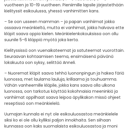
vuotheen ja 10–19 vuotheen. Pieniimille lapsile järjestethään
kielityssit esikoulussa, yhessä vanhimitten kans.
– Se oon usseen mamman – ja papan vanhiimat jokka
ossaava meänkieltä, mutta ei vanhimat, jokka halvava ette
kläpit saava oppia kielen. Meänkielenkokouksissa oon ollu
suunile 5–6 kläppiä myötä joka kerta.
Kielityssissä oon vuenaikateemat ja satuteemat vuorottain.
Seuraavan kohtaamisen teema, ensimäisenä päivänä
lokakuuta oon syksy, selittää Anneli.
– Nuoremat kläpit saava tehhä luononpingun ja hakea färiä
luonossa, met laulama lauluja, krillaama ja touhuamma.
Vähän vanheemille kläpile, jokka kans saava olla ulkona
luonossa, oon tarkotus käyttää kokohnaisia meeninkiä ja
vanhiimat oppilhaat saava leipoa äpylikakon missä ohjeet
reseptissä oon meänkielelä.
Uumajan kunnala ei nyt ole esikouluosastoa meänkielele
siksi ko ei ole ollu kylliksi paljon innokhaita. Sen siihaan
kunnassa oon kaks suomalaista esikouluosastoa ja moni