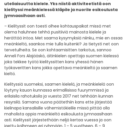
uteliaisuutta kielele. Yks niistä aktiviteetistä oon
kielityssi meänkielessä
kläpile ja nuorile esikoulusta
jymnaasihaan asti.
– Kielityssit oon toesti olhee kohtauspaikat missä met
olema haluhnee tehhä pusitiiviä mainosta kielele ja
herättää intoa. Met saama kysymyksiä niinku, mie en ossaa
meänkieltä, saankos mie tulla kuitenki? Ja tietysti net oon
tervetulheita. Se oon kohtaamisitten tarkotus, sannoo
Anneli Fors Alajääskö, äitinkielen opettaja suomen kielessä
joka tekkee työtä kielityssitten kans yhessä hänen
työkaveritten kans jokka opettava meänkieltä ja saamen
kieltä.
Kielityssiä suomeksi, saamen kielelä, ja meänkielelä oon
löytyny kauon kunnassa erimallisissa fuurymmissä ja
erilaisila rahotuksila ja vuesta 2017 net tehhään kunnan
resyrsilä. Samana vuona päätethiin kans ette järjestää
kielinapa kansalisille vähemistökielile missä pittää olla
maholista oppia meänkieltä esikoulusta jymnaasihaan
asti. Kielityssit järjestethään neljä kertaa vuessa ja oon
jaettu kolhmeen eri ryhmään, 1 – 5 vuotheen, 6 – 9