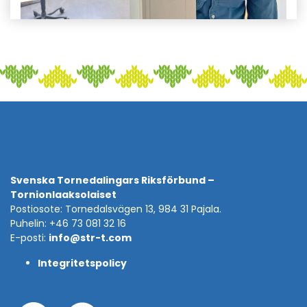
Svenska Tornedalingars Riksförbund –
Tornionlaaksolaiset
Postiosote: Tornedalsvägen 13, 984 31 Pajala.
Puhelin: +46 73 081 32 16
E-posti:
info@str-t.com
Integritetspolicy