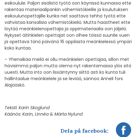
esikoulule. Paljon sisälistä työtä oon käynissä kunnassa ette
rakentaa materiaalipankin vähemistökielile ja koulutuksen
esikoulunopettajille kunka net saattava tehhä työtä ette
vahvistaa kansalisia vähemistökieliä. Mutta haastheet ette
löytää meänkielenopettajia ja oppimateriaalia oon jäljelä.
Nykyset äitinkielen opettajat oon olhee töissä suunile vuen
ja opettava tänä päivänä 16 oppilasta meänkielessä ympäri
koko kuntaa.
– Yhenaikaa meilä ei ollu meänkielen opettajaa, sillon met
hävisimmä paljon mutta olema nyt rakentamassa ylös sitä
uuesti. Mutta into oon lissäintynny siittä asti ko kunta tuli
hallintaalue meänkielele ja se leviää, sannoo Anneli fors
Alajääskö.
Teksti: Karin Skoglund
Käänös:
Karin, Linnéa & Märta Nylund
Dela på facebook: