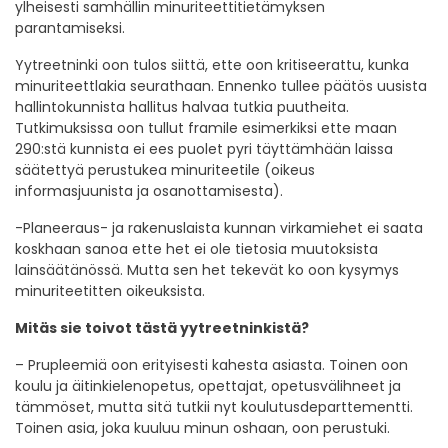
ylheisesti samhällin minuriteettitietämyksen
parantamiseksi.
Yytreetninki oon tulos siittä, ette oon kritiseerattu, kunka
minuriteettlakia seurathaan. Ennenko tullee päätös uusista
hallintokunnista hallitus halvaa tutkia puutheita.
Tutkimuksissa oon tullut framile esimerkiksi ette maan
290:stä kunnista ei ees puolet pyri täyttämhään laissa
säätettyä perustukea minuriteetile (oikeus
informasjuunista ja osanottamisesta).
-Planeeraus- ja rakenuslaista kunnan virkamiehet ei saata
koskhaan sanoa ette het ei ole tietosia muutoksista
lainsäätänössä. Mutta sen het tekevät ko oon kysymys
minuriteetitten oikeuksista.
Mitäs sie toivot tästä yytreetninkistä?
– Prupleemiä oon erityisesti kahesta asiasta. Toinen oon
koulu ja äitinkielenopetus, opettajat, opetusvälihneet ja
tämmöset, mutta sitä tutkii nyt koulutusdeparttementti.
Toinen asia, joka kuuluu minun oshaan, oon perustuki.