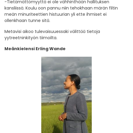
-Tietämättömyyttä ei ole vähhinthään hallituksen
kansliissä. Koulu oon pannu niin tehokhaan märän filtin
meän minuriteettien histuurian yli ette ihmiset ei
ollenkhaan tunne sitä.
Metavisi aikoo tulevaisuuessaki välittää tietoja
yytreetninkityön tiimoilta.
Meänkielensi Erling Wande