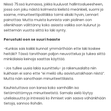
Niissä 75:ssä kunnassa, jokka kuuluvat hallintoalueesheen,
jossa oon joku näistä kolmesta kielistä meänkieli, suomi ja
saame, minuriteettipolitiikka toimii siksiki hyvin, Lennart
painottaa. Mutta muista kunnista vain piolinen oon
ollenkhaan välittänny koko asiasta vaikka oon kulunut jo
seittemän vuotta siittä ko laki synty.
Perustuki oon se suuri haaste
-Kunkas sais kaikki kunnat ymmärthään ette laki koskee
heitäki? Tässä tarvithaan paljon neuvottelua ja tukea siittä
minkälaisia keinoja saattas käyttää.
-Jos tullee uusia lakia suunittelu- ja rakenusalalta niin
kukhaan ei sano ette ”ei meilä ollu aavistustakhaan niistä”.
Mutta näin sanothaan minuriteettilaista.
Kauhistuttava oon kansa koko samhällin iso
tietämättömyys minuriteetistä. Samala sielä löytyy
uteliaisuutta ja intressiä ko ihmiset vain saava vähänkhään
tietoja, sannoo Rohdin.