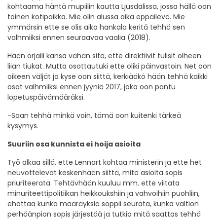
kohtaama häntä mupiilin kautta Ljusdalissa, jossa hällä oon
toinen kotipaikka. Mie olin alussa aika eppäilevä. Mie
ymmärsin ette se olis aika hankala keritä tehhä sen
valhmiiksi ennen seuraavaa vaalia (2018).
Hään orjaili kansa vähän sitä, ette direktiivit tulisit olheen
liian tiukat. Mutta osottautuki ette oliki päinvastoin. Net oon
oikeen väljät ja kyse oon siittä, kerkiääkö hään tehhä kaikki
osat valhmiiksi ennen jyyniä 2017, joka oon pantu
lopetuspäivämääräksi.
-Saan tehhä minkä voin, tämä oon kuitenki tärkeä
kysymys.
Suuriin osa kunnista ei hoija asioita
Työ alkaa sillä, ette Lennart kohtaa ministerin ja ette het
neuvottelevat keskenhään siittä, mitä asioita sopis
priuriteerata. Tehtävhään kuuluu mm. ette viitata
minuriteettipolitiikan heikkoukshiin ja vahvoihiin puohliin,
ehottaa kunka määräyksiä soppii seurata, kunka valtion
perhäänpion sopis järjestää ja tutkia mitä saattas tehhä