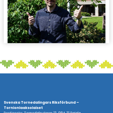
Svenska Tornedalingars Riksförbund –
Tornionlaaksolaiset