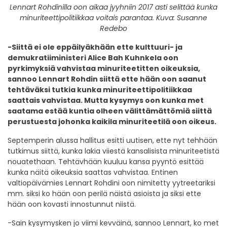
Lennart Rohdinilla oon aikaa jyyhniin 2017 asti selittää kunka
minuriteettipolitiikkaa voitais parantaa. Kuva: Susanne
Redebo
-Siittä ei ole eppäilyäkhään ette kulttuuri- ja
demukratiiministeri Alice Bah Kuhnkela oon
pyrkimyksiä vahvistaa minuriteetitten oikeuksia,
sannoo Lennart Rohdin siittä ette hään oon saanut
tehtäväksi tutkia kunka minuriteettipolitiikkaa
saattais vahvistaa. Mutta kysymys oon kunka met
saatama estää kuntia olheen välittämättömiä siittä
perustuesta johonka kaikila minuriteetilä oon oikeus.
Septemperin alussa hallitus esitti uutisen, ette nyt tehhään
tutkimus siittä, kunka lakia viiestä kansalisista minuriteetistä
nouatethaan. Tehtävhään kuuluu kansa pyyntö esittää
kunka näitä oikeuksia saattas vahvistaa. Entinen
valtiopäivämies Lennart Rohdini oon nimitetty yytreetariksi
mm. siksi ko hään oon perilä näistä asioista ja siksi ette
hään oon kovasti innostunnut niistä.
-Sain kysymysken jo viimi kevväinä, sannoo Lennart, ko met