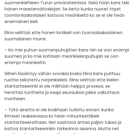
suomenkiehleen Turun ynivärsiteetissä. Sielä hään kans teki
hänen maasterväitöskirjan. Se kerto kunka nuoret täyet
toornionlaaksolaiset kattova meänkieltä ko se ei ole heän
ensimäinen kieli.
Elina selittää ette hänen kotikieli oon toorniolaaksolainen
suomalainen murre.
– Ko mie puhun suomenpuhujitten kans niin se oon enämpi
suomea ja ko mie kohtaan meänkielenpuhujan se oon
enämpi meänkieltä.
Siihen lissäintyy vähän svorskia koska Elina kans puhhuu
ruottia sekotettu norjankielelä. Elina selittää ette kielen
stantartiseerinki ei ole mikhään helppo prosessi, se
herättää tuntheita ja saapi seurauksia jokka vaikuttava
monheen.
– Tätä ainetta ei ole koskhaan tutkittu ennen: kunka
ihmiset reakeeraava ko heän minuriteettikieli
stantartiseerathaan. Net saattava antaa paljon tukea ja
kattoa stantartiseerinkin tärkeännä asianna. Mutta net