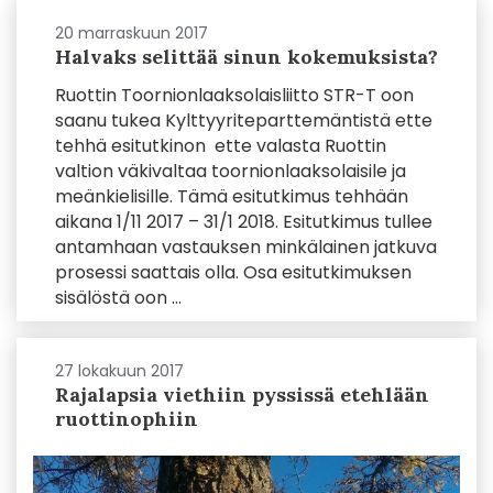
20 marraskuun 2017
Halvaks selittää sinun kokemuksista?
Ruottin Toornionlaaksolaisliitto STR-T oon
saanu tukea Kylttyyriteparttemäntistä ette
tehhä esitutkinon ette valasta Ruottin
valtion väkivaltaa toornionlaaksolaisile ja
meänkielisille. Tämä esitutkimus tehhään
aikana 1/11 2017 – 31/1 2018. Esitutkimus tullee
antamhaan vastauksen minkälainen jatkuva
prosessi saattais olla. Osa esitutkimuksen
sisälöstä oon ...
27 lokakuun 2017
Rajalapsia viethiin pyssissä etehlään
ruottinophiin