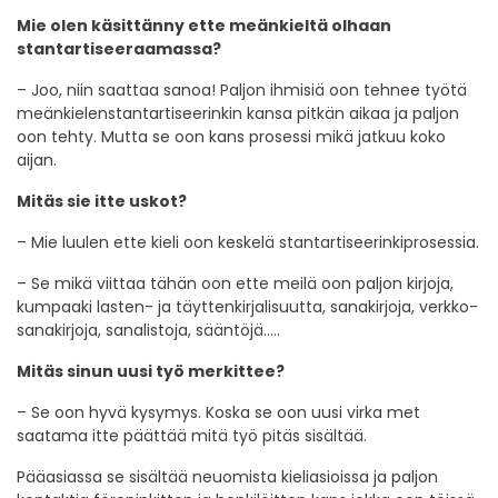
Mie olen käsittänny ette meänkieltä olhaan
stantartiseeraamassa?
– Joo, niin saattaa sanoa! Paljon ihmisiä oon tehnee työtä
meänkielenstantartiseerinkin kansa pitkän aikaa ja paljon
oon tehty. Mutta se oon kans prosessi mikä jatkuu koko
aijan.
Mitäs sie itte uskot?
– Mie luulen ette kieli oon keskelä stantartiseerinkiprosessia.
– Se mikä viittaa tähän oon ette meilä oon paljon kirjoja,
kumpaaki lasten- ja täyttenkirjalisuutta, sanakirjoja, verkko-
sanakirjoja, sanalistoja, sääntöjä…..
Mitäs sinun uusi työ merkittee?
– Se oon hyvä kysymys. Koska se oon uusi virka met
saatama itte päättää mitä työ pitäs sisältää.
Pääasiassa se sisältää neuomista kieliasioissa ja paljon