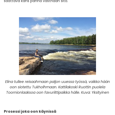
saattava kans panna vasthaan sitä.
Elina tullee reisaahmaan paljon uuessa työssä, vaikka hään
oon siotettu Tukholhmaan.
Kattilakoski Ruottin puolela
Toornionlaaksoa oon favuriittipaikka hälle.
Kuva: Yksityinen
Prosessi joka oon käynissä