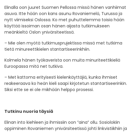
Elinalla oon juuret Suomen Pellossa missä hänen vanhiimat
asuva. Itte hään oon kans asunu Rovaniemelä, Turussa ja
nytt viimiseksi Oslossa. Ko met puhuttelemma toisia hään
käyttää issoiman osan hänen aijasta tutkimukseen
meänkieltä Oslon ynivärsiteetissä.
– Mie olen myötä tutkimusprujektissa missä met tutkima
tietä minureettikielen stantartiseerinkhiin.
Kolmela hänen työkaverista oon muita minuriteettikieliä
Euroopassa mitä net tutkiva.
– Met kattoma erityisesti kielenkäyttäjiä, kunka ihmiset
reakeeraava ko heän kieli saapi kirjotetun stantartiseerinkin.
Siksi ette se ei ole mikhään helppo prosessi.
Tutkinu nuoria täysiä
Elinan into kiehleen ja ihmissiin oon ”aina” ollu. Sosiolokiin
oppiminen Rovaniemen ynivärsiteetissä johti linkvistiikhiin ja