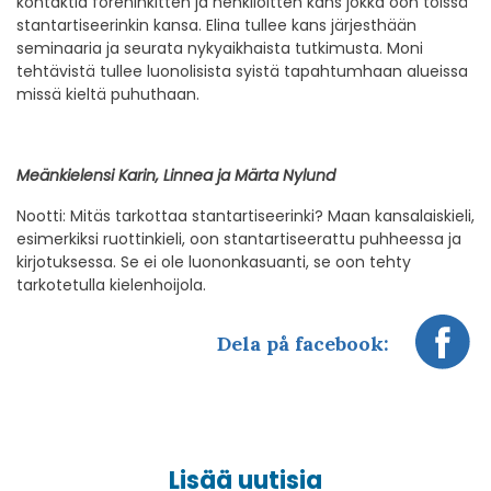
kontaktia föreninkitten ja henkilöitten kans jokka oon töissä
stantartiseerinkin kansa. Elina tullee kans järjesthään
seminaaria ja seurata nykyaikhaista tutkimusta. Moni
tehtävistä tullee luonolisista syistä tapahtumhaan alueissa
missä kieltä puhuthaan.
Meänkielensi Karin, Linnea ja Märta Nylund
Nootti: Mitäs tarkottaa stantartiseerinki? Maan kansalaiskieli,
esimerkiksi ruottinkieli, oon stantartiseerattu puhheessa ja
kirjotuksessa. Se ei ole luononkasuanti, se oon tehty
tarkotetulla kielenhoijola.
Dela på facebook:
Lisää uutisia