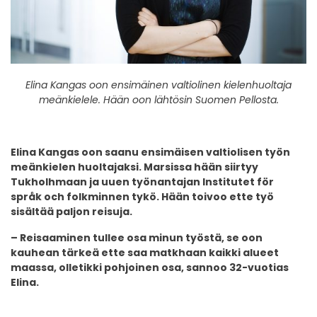
Elina Kangas oon ensimäinen valtiolinen kielenhuoltaja
meänkielele. Hään oon lähtösin Suomen Pellosta.
Elina Kangas oon saanu ensimäisen valtiolisen työn
meänkielen huoltajaksi. Marsissa hään siirtyy
Tukholhmaan ja uuen työnantajan Institutet för
språk och folkminnen tykö. Hään toivoo ette työ
sisältää paljon reisuja.
– Reisaaminen tullee osa minun työstä, se oon
kauhean tärkeä ette saa matkhaan kaikki alueet
maassa, olletikki pohjoinen osa, sannoo 32-vuotias
Elina.