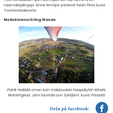
naamakirjakryppi. Sinne lentäjät panevat heän fiiniä kuvia
Toornionlaaksosta.
Meänkielensi Erling Wande
Patrik Heikkilä oman koin mäkipuolela Haapakylän lähelä,
Mataringissä. Järvi taustala oon Särkijärvi. Kuva: Privaatti
Dela på facebook: