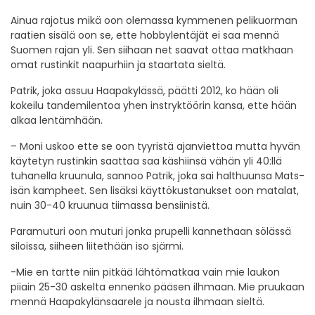
Ainua rajotus mikä oon olemassa kymmenen pelikuorman
raatien sisälä oon se, ette hobbylentäjät ei saa mennä
Suomen rajan yli. Sen siihaan net saavat ottaa matkhaan
omat rustinkit naapurhiin ja staartata sieltä.
Patrik, joka assuu Haapakylässä, päätti 2012, ko hään oli
kokeilu tandemilentoa yhen instryktöörin kansa, ette hään
alkaa lentämhään.
– Moni uskoo ette se oon tyyristä ajanviettoa mutta hyvän
käytetyn rustinkin saattaa saa käshiinsä vähän yli 40:llä
tuhanella kruunula, sannoo Patrik, joka sai halthuunsa Mats-
isän kampheet. Sen lisäksi käyttökustanukset oon matalat,
nuin 30-40 kruunua tiimassa bensiinistä.
Paramuturi oon muturi jonka prupelli kannethaan sölässä
siloissa, siiheen liitethään iso sjärmi.
-Mie en tartte niin pitkää lähtömatkaa vain mie laukon
piiain 25-30 askelta ennenko pääsen ilhmaan. Mie pruukaan
mennä Haapakylänsaarele ja nousta ilhmaan sieltä.