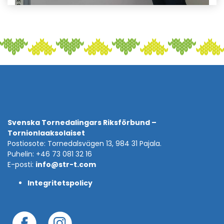
Svenska Tornedalingars Riksförbund –
Tornionlaaksolaiset
Postiosote: Tornedalsvägen 13, 984 31 Pajala.
Puhelin: +46 73 081 32 16
E-posti:
info@str-t.com
Integritetspolicy