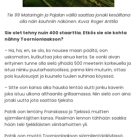
Tie 99 Mataringin ja Pajalan välilä saattaa jonaki kesäiltana
olla näin kauhniin näkönen. Kuva: Roger Anttila
Sie olet tehny nuin 400 staarttia. Etkös sie ole kohta
nähny Toornionlaakson?
– Ha, ha, en, se olo, ko nousee maan päältä, oon
uskomaton, kutkuttaa joka ainua kerta. Se oonki aivan
erityinen tunne olla sielä ylhäälä 500 meeterin korkeuella ja
istua niinku puutarhaatoolissa, panna kiini muturin, ottaa
pois kuulosuojat ja kuunela tuulen suhinaa köysissä.
– Sitte oon kansa aika hauska lentää siutti jonku kaverin
joka istuu ulkona althaanila grillaamassa. Niin sielä oon aina
jotaki uutta jota saattaa tjekata.
Patrik oon lentäny Franskassa ja Tjekissä muitten
sjärmilentäjitten kansa. Pissiimän lennon tähhään saakka
hään teki tjekkiläisten viinitarhoitten yli.
Patrik oon myötä Toornionlaakson sjärmilentäjäklybissä,