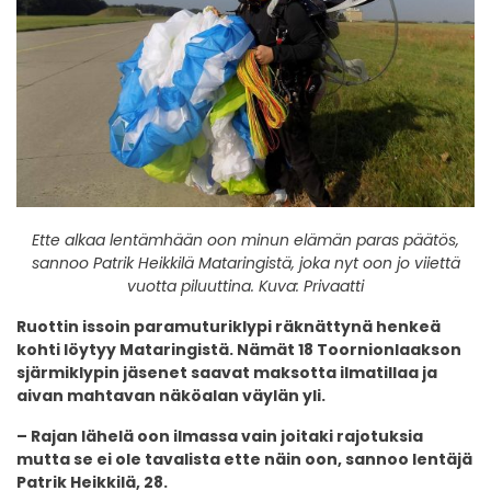
Ette alkaa lentämhään oon minun elämän paras päätös,
sannoo Patrik Heikkilä Mataringistä, joka nyt oon jo viiettä
vuotta piluuttina. Kuva: Privaatti
Ruottin issoin paramuturiklypi räknättynä henkeä
kohti löytyy Mataringistä. Nämät 18 Toornionlaakson
sjärmiklypin jäsenet saavat maksotta ilmatillaa ja
aivan mahtavan näköalan väylän yli.
– Rajan lähelä oon ilmassa vain joitaki rajotuksia
mutta se ei ole tavalista ette näin oon, sannoo lentäjä
Patrik Heikkilä, 28.