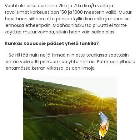
Vauhti ilmassa oon siinä 25:n ja 70:n km/h välilä ja
tavalisimat korkeuet oon 150 ja 1000 meeterin välilä. Muturi
tarvithaan siiheen ette pääsee kyllin korkealle ja suorassa
lennossa etheenpäin. Maahaanlaskussa piluutti ei tartte
käyttää muturivoimaa, silloin hään vain seilaa alas.
Kunkas kauas sie pääset yhelä tankila?
.
– Se riittää nuin neljä tiimaa niin ette teuriiassa saattasin
lentää vaikka 16 pelikuormaa yhtä mittaa. Patrik oon ylhäälä
lentämässä kerran viikossa jos oon ilmoja.