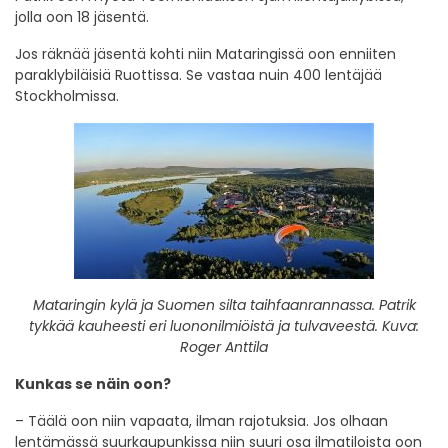
jolla oon 18 jäsentä.
Jos räknää jäsentä kohti niin Mataringissä oon enniiten
paraklybiläisiä Ruottissa. Se vastaa nuin 400 lentäjää
Stockholmissa.
Mataringin kylä ja Suomen silta taihfaanrannassa. Patrik
tykkää kauheesti eri luononilmiöistä ja tulvaveestä. Kuva:
Roger Anttila
Kunkas se näin oon?
– Täälä oon niin vapaata, ilman rajotuksia. Jos olhaan
lentämässä suurkaupunkissa niin suuri osa ilmatiloista oon