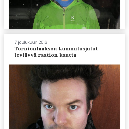
7 joulukuun 2016
Tornionlaakson kummitusjutut
leviävvä raation kautta