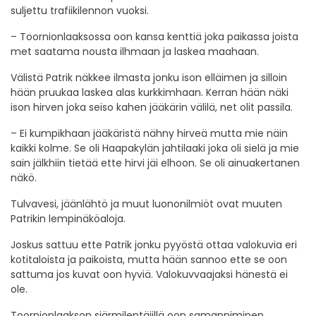
suljettu trafiikilennon vuoksi.
– Toornionlaaksossa oon kansa kenttiä joka paikassa joista
met saatama nousta ilhmaan ja laskea maahaan.
Välistä Patrik näkkee ilmasta jonku ison elläimen ja silloin
hään pruukaa laskea alas kurkkimhaan. Kerran hään näki
ison hirven joka seiso kahen jääkärin välilä, net olit passila.
– Ei kumpikhaan jääkäristä nähny hirveä mutta mie näin
kaikki kolme. Se oli Haapakylän jahtilaaki joka oli sielä ja mie
sain jälkhiin tietää ette hirvi jäi elhoon. Se oli ainuakertanen
näkö.
Tulvavesi, jäänlähtö ja muut luononilmiöt ovat muuten
Patrikin lempinäköaloja.
Joskus sattuu ette Patrik jonku pyyöstä ottaa valokuvia eri
kotitaloista ja paikoista, mutta hään sannoo ette se oon
sattuma jos kuvat oon hyviä. Valokuvvaajaksi hänestä ei
ole.
Toornionlaakson sjärmilentäjillä oon samanniminen