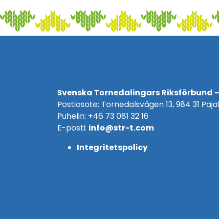
Svenska Tornedalingars Riksförbund –
Postiosote: Tornedalsvägen 13, 984 31 Pajal
Puhelin: +46 73 081 32 16
E-posti:
info@str-t.com
Integritetspolicy