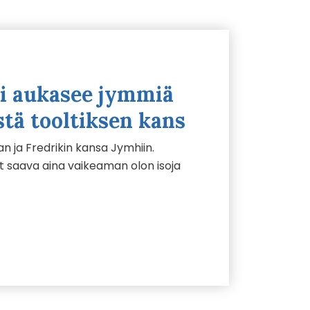
li aukasee jymmiä
stä tooltiksen kans
n ja Fredrikin kansa Jymhiin.
it saava aina vaikeaman olon isoja