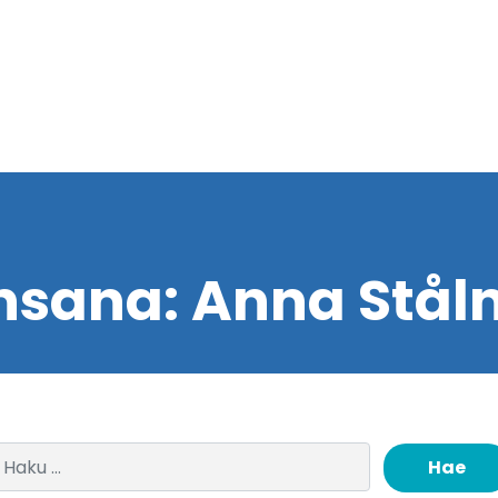
nsana:
Anna Stål
Haku: