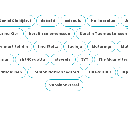
Daniel Särkijärvi
debatti
esikoulu
hallintoalue
J
rina Kieri
kerstin salomonsson
Kerstin Tuomas Larsson
Lennart Rohdin
Lina Stoltz
Luulaja
Mataringi
Mat
dsman
strt40vuotta
styyrelsi
SVT
The Magnettes
aaksolainen
Tornionlaakson teatteri
tulevaisuus
Urp
vuosikonkressi