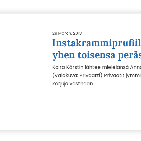
29 March, 2018
Instakrammiprufii
yhen toisensa perä
Koira Kärstin lähtee mielelänsä Anna
(Valokuva: Privaatti) Privaatit jymm
ketjuja vasthaan….