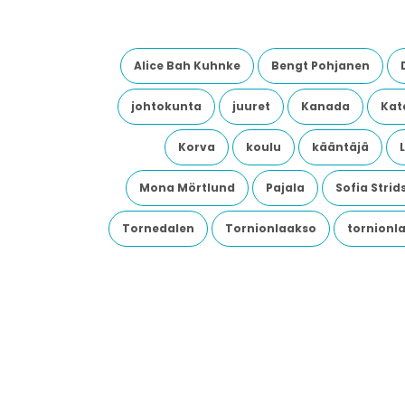
Alice Bah Kuhnke
Bengt Pohjanen
johtokunta
juuret
Kanada
Kata
Korva
koulu
kääntäjä
Mona Mörtlund
Pajala
Sofia Stri
Tornedalen
Tornionlaakso
tornionl