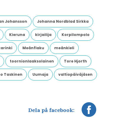
an Johansson
Johanna Nordblad Sirkka
Kieruna
kirjailija
Korpilompolo
arinki
Meänflaku
meänkieli
toornionlaaksolainen
Tore Hjorth
o Taskinen
Uumaja
valtiopäiväjäsen
Dela på facebook: