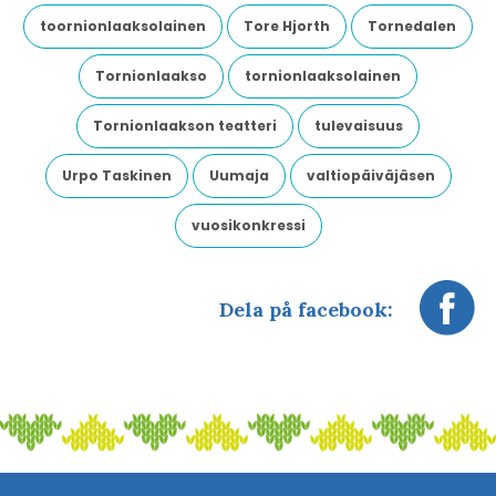
toornionlaaksolainen
Tore Hjorth
Tornedalen
Tornionlaakso
tornionlaaksolainen
Tornionlaakson teatteri
tulevaisuus
Urpo Taskinen
Uumaja
valtiopäiväjäsen
vuosikonkressi
Dela på facebook: