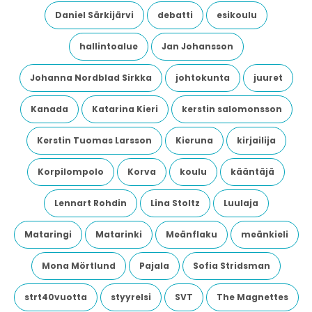
Daniel Särkijärvi
debatti
esikoulu
hallintoalue
Jan Johansson
Johanna Nordblad Sirkka
johtokunta
juuret
Kanada
Katarina Kieri
kerstin salomonsson
Kerstin Tuomas Larsson
Kieruna
kirjailija
Korpilompolo
Korva
koulu
kääntäjä
Lennart Rohdin
Lina Stoltz
Luulaja
Mataringi
Matarinki
Meänflaku
meänkieli
Mona Mörtlund
Pajala
Sofia Stridsman
strt40vuotta
styyrelsi
SVT
The Magnettes