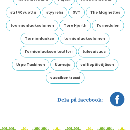
strt40vuotta
styyrelsi
SVT
The Magnettes
toornionlaaksolainen
Tore Hjorth
Tornedalen
Tornionlaakso
tornionlaaksolainen
Tornionlaakson teatteri
tulevaisuus
Urpo Taskinen
Uumaja
valtiopäiväjäsen
vuosikonkressi
Dela på facebook: