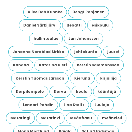
Alice Bah Kuhnke
Bengt Pohjanen
Daniel Särkijärvi
debatti
esikoulu
hallintoalue
Jan Johansson
Johanna Nordblad Sirkka
johtokunta
juuret
Kanada
Katarina Kieri
kerstin salomonsson
Kerstin Tuomas Larsson
Kieruna
kirjailija
Korpilompolo
Korva
koulu
kääntäjä
Lennart Rohdin
Lina Stoltz
Luulaja
Mataringi
Matarinki
Meänflaku
meänkieli
Mona Mörtlund
Pajala
Sofia Stridsman