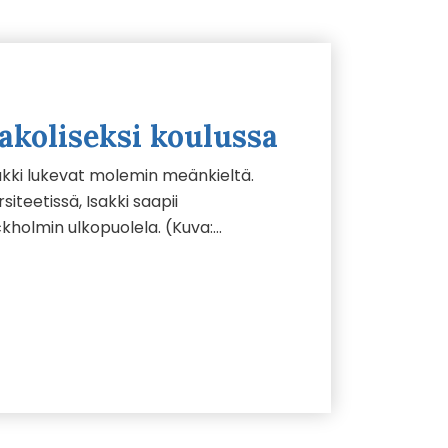
akoliseksi koulussa
akki lukevat molemin meänkieltä.
siteetissä, Isakki saapii
kholmin ulkopuolela. (Kuva:…