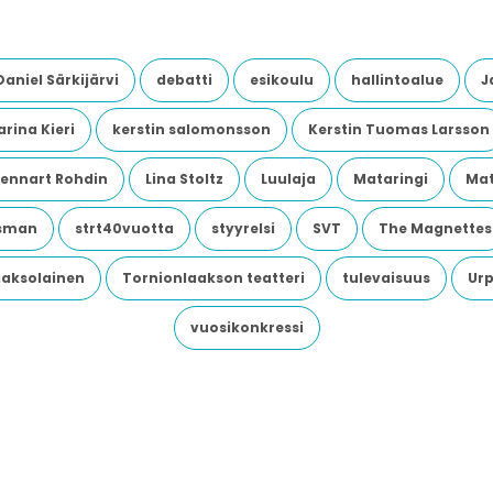
Daniel Särkijärvi
debatti
esikoulu
hallintoalue
J
rina Kieri
kerstin salomonsson
Kerstin Tuomas Larsson
Lennart Rohdin
Lina Stoltz
Luulaja
Mataringi
Mat
dsman
strt40vuotta
styyrelsi
SVT
The Magnettes
aaksolainen
Tornionlaakson teatteri
tulevaisuus
Urp
vuosikonkressi