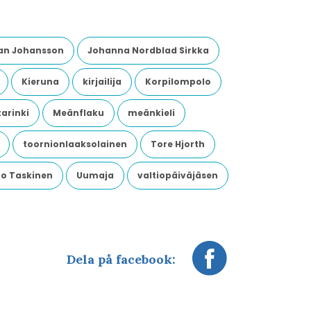
an Johansson
Johanna Nordblad Sirkka
Kieruna
kirjailija
Korpilompolo
arinki
Meänflaku
meänkieli
toornionlaaksolainen
Tore Hjorth
o Taskinen
Uumaja
valtiopäiväjäsen
Dela på facebook: