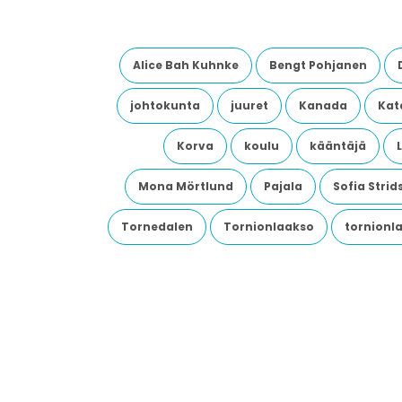
Alice Bah Kuhnke
Bengt Pohjanen
johtokunta
juuret
Kanada
Kata
Korva
koulu
kääntäjä
Mona Mörtlund
Pajala
Sofia Stri
Tornedalen
Tornionlaakso
tornionl