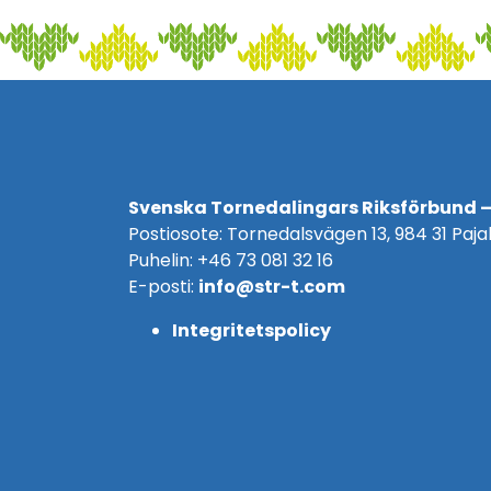
Svenska Tornedalingars Riksförbund –
Postiosote: Tornedalsvägen 13, 984 31 Pajal
Puhelin: +46 73 081 32 16
E-posti:
info@str-t.com
Integritetspolicy