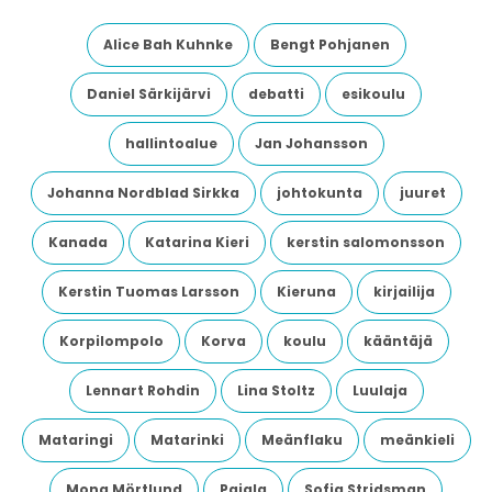
Alice Bah Kuhnke
Bengt Pohjanen
Daniel Särkijärvi
debatti
esikoulu
hallintoalue
Jan Johansson
Johanna Nordblad Sirkka
johtokunta
juuret
Kanada
Katarina Kieri
kerstin salomonsson
Kerstin Tuomas Larsson
Kieruna
kirjailija
Korpilompolo
Korva
koulu
kääntäjä
Lennart Rohdin
Lina Stoltz
Luulaja
Mataringi
Matarinki
Meänflaku
meänkieli
Mona Mörtlund
Pajala
Sofia Stridsman