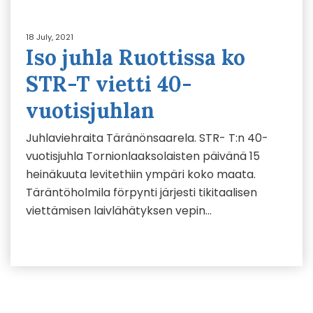
18 July, 2021
Iso juhla Ruottissa ko
STR-T vietti 40-
vuotisjuhlan
Juhlaviehraita Täränönsaarela. STR- T:n 40-
vuotisjuhla Tornionlaaksolaisten päivänä 15
heinäkuuta levitethiin ympäri koko maata.
Täräntöholmila förpynti järjesti tikitaalisen
viettämisen laivlähätyksen vepin…