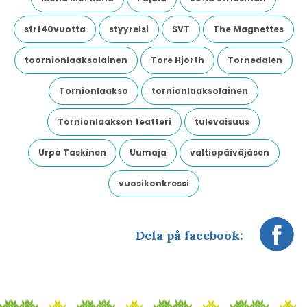
strt40vuotta
styyrelsi
SVT
The Magnettes
toornionlaaksolainen
Tore Hjorth
Tornedalen
Tornionlaakso
tornionlaaksolainen
Tornionlaakson teatteri
tulevaisuus
Urpo Taskinen
Uumaja
valtiopäiväjäsen
vuosikonkressi
Dela på facebook: