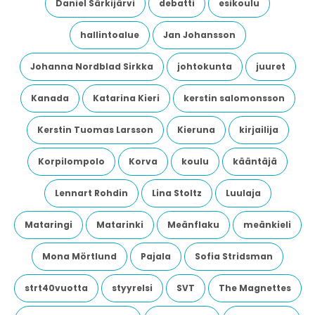
Daniel Särkijärvi
debatti
esikoulu
hallintoalue
Jan Johansson
Johanna Nordblad Sirkka
johtokunta
juuret
Kanada
Katarina Kieri
kerstin salomonsson
Kerstin Tuomas Larsson
Kieruna
kirjailija
Korpilompolo
Korva
koulu
kääntäjä
Lennart Rohdin
Lina Stoltz
Luulaja
Mataringi
Matarinki
Meänflaku
meänkieli
Mona Mörtlund
Pajala
Sofia Stridsman
strt40vuotta
styyrelsi
SVT
The Magnettes