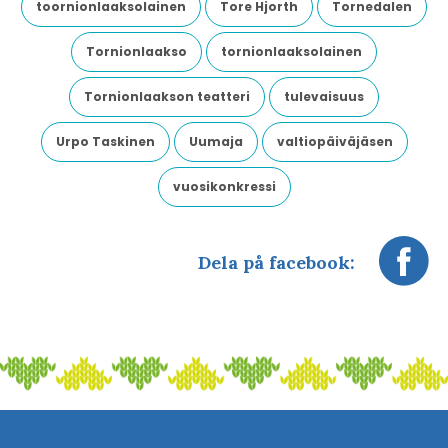
toornionlaaksolainen
Tore Hjorth
Tornedalen
Tornionlaakso
tornionlaaksolainen
Tornionlaakson teatteri
tulevaisuus
Urpo Taskinen
Uumaja
valtiopäiväjäsen
vuosikonkressi
Dela på facebook: