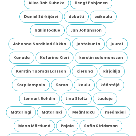
Alice Bah Kuhnke
Bengt Pohjanen
Daniel Särkijärvi
debatti
esikoulu
hallintoalue
Jan Johansson
Johanna Nordblad Sirkka
johtokunta
juuret
Kanada
Katarina Kieri
kerstin salomonsson
Kerstin Tuomas Larsson
Kieruna
kirjailija
Korpilompolo
Korva
koulu
kääntäjä
Lennart Rohdin
Lina Stoltz
Luulaja
Mataringi
Matarinki
Meänflaku
meänkieli
Mona Mörtlund
Pajala
Sofia Stridsman