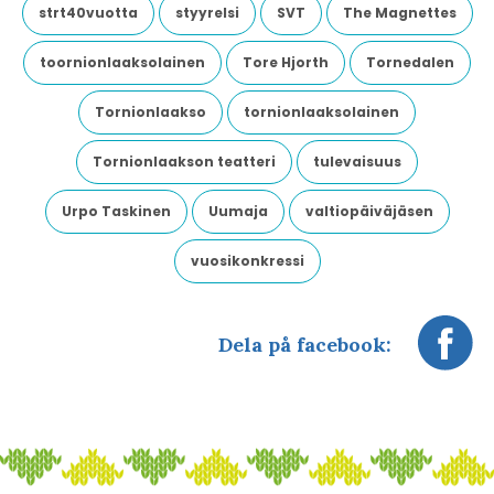
strt40vuotta
styyrelsi
SVT
The Magnettes
toornionlaaksolainen
Tore Hjorth
Tornedalen
Tornionlaakso
tornionlaaksolainen
Tornionlaakson teatteri
tulevaisuus
Urpo Taskinen
Uumaja
valtiopäiväjäsen
vuosikonkressi
Dela på facebook: