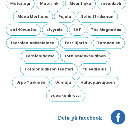
Mataringi
Matarinki
Meänflaku
meänkieli
Mona Mörtlund
Pajala
Sofia Stridsman
strt40vuotta
styyrelsi
SVT
The Magnettes
toornionlaaksolainen
Tore Hjorth
Tornedalen
Tornionlaakso
tornionlaaksolainen
Tornionlaakson teatteri
tulevaisuus
Urpo Taskinen
Uumaja
valtiopäiväjäsen
vuosikonkressi
Dela på facebook: