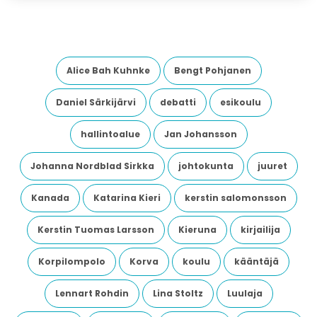
Alice Bah Kuhnke
Bengt Pohjanen
Daniel Särkijärvi
debatti
esikoulu
hallintoalue
Jan Johansson
Johanna Nordblad Sirkka
johtokunta
juuret
Kanada
Katarina Kieri
kerstin salomonsson
Kerstin Tuomas Larsson
Kieruna
kirjailija
Korpilompolo
Korva
koulu
kääntäjä
Lennart Rohdin
Lina Stoltz
Luulaja