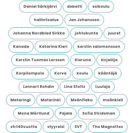
Daniel Särkijärvi
debatti
esikoulu
hallintoalue
Jan Johansson
Johanna Nordblad Sirkka
johtokunta
juuret
Kanada
Katarina Kieri
kerstin salomonsson
Kerstin Tuomas Larsson
Kieruna
kirjailija
Korpilompolo
Korva
koulu
kääntäjä
Lennart Rohdin
Lina Stoltz
Luulaja
Mataringi
Matarinki
Meänflaku
meänkieli
Mona Mörtlund
Pajala
Sofia Stridsman
strt40vuotta
styyrelsi
SVT
The Magnettes