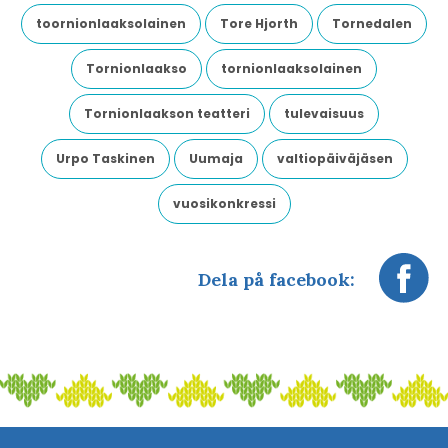
toornionlaaksolainen
Tore Hjorth
Tornedalen
Tornionlaakso
tornionlaaksolainen
Tornionlaakson teatteri
tulevaisuus
Urpo Taskinen
Uumaja
valtiopäiväjäsen
vuosikonkressi
Dela på facebook: