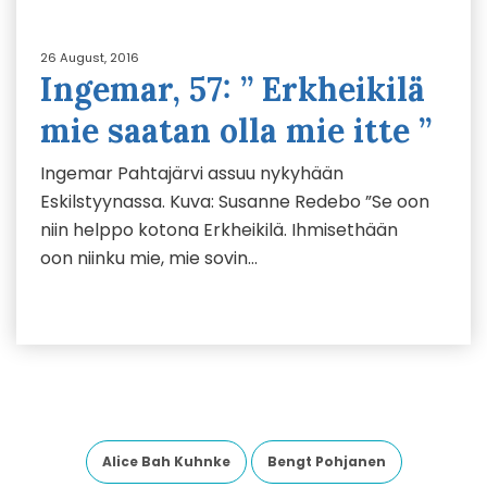
26 August, 2016
Ingemar, 57: ” Erkheikilä
mie saatan olla mie itte ”
Ingemar Pahtajärvi assuu nykyhään
Eskilstyynassa. Kuva: Susanne Redebo ”Se oon
niin helppo kotona Erkheikilä. Ihmisethään
oon niinku mie, mie sovin…
Alice Bah Kuhnke
Bengt Pohjanen