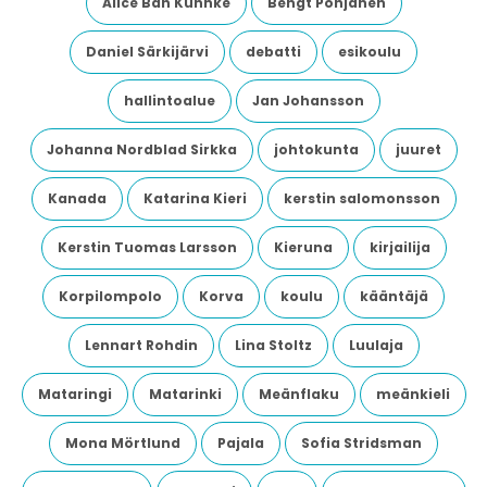
Alice Bah Kuhnke
Bengt Pohjanen
Daniel Särkijärvi
debatti
esikoulu
hallintoalue
Jan Johansson
Johanna Nordblad Sirkka
johtokunta
juuret
Kanada
Katarina Kieri
kerstin salomonsson
Kerstin Tuomas Larsson
Kieruna
kirjailija
Korpilompolo
Korva
koulu
kääntäjä
Lennart Rohdin
Lina Stoltz
Luulaja
Mataringi
Matarinki
Meänflaku
meänkieli
Mona Mörtlund
Pajala
Sofia Stridsman