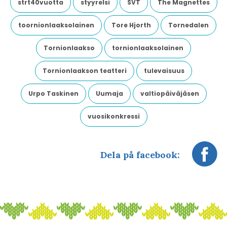
strt40vuotta
styyrelsi
SVT
The Magnettes
toornionlaaksolainen
Tore Hjorth
Tornedalen
Tornionlaakso
tornionlaaksolainen
Tornionlaakson teatteri
tulevaisuus
Urpo Taskinen
Uumaja
valtiopäiväjäsen
vuosikonkressi
Dela på facebook: