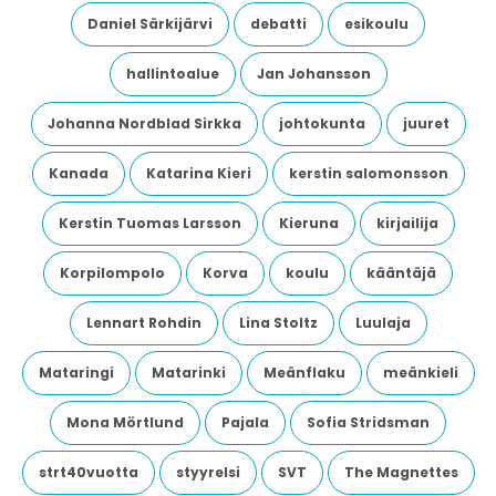
Daniel Särkijärvi
debatti
esikoulu
hallintoalue
Jan Johansson
Johanna Nordblad Sirkka
johtokunta
juuret
Kanada
Katarina Kieri
kerstin salomonsson
Kerstin Tuomas Larsson
Kieruna
kirjailija
Korpilompolo
Korva
koulu
kääntäjä
Lennart Rohdin
Lina Stoltz
Luulaja
Mataringi
Matarinki
Meänflaku
meänkieli
Mona Mörtlund
Pajala
Sofia Stridsman
strt40vuotta
styyrelsi
SVT
The Magnettes