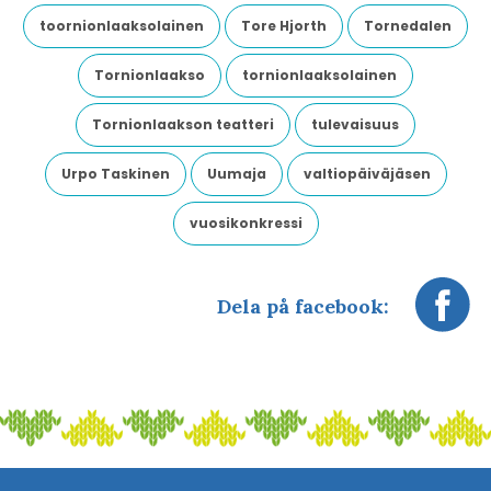
toornionlaaksolainen
Tore Hjorth
Tornedalen
Tornionlaakso
tornionlaaksolainen
Tornionlaakson teatteri
tulevaisuus
Urpo Taskinen
Uumaja
valtiopäiväjäsen
vuosikonkressi
Dela på facebook: