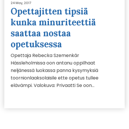
24 May, 2017
Opettajitten tipsiä
kunka minuriteettiä
saattaa nostaa
opetuksessa
Opettaja Rebecka Szemenkár
Hässleholmissa oon antanu oppilhaat
neljänessä luokassa panna kysymyksiä
toornionlaaksolaisile ette opetus tullee
elävämpi. Valokuva: Privaatti Se oon…