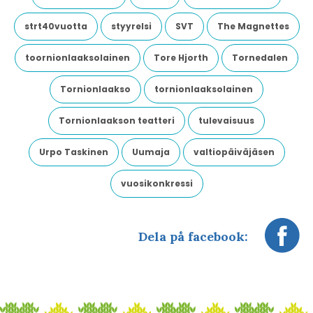
strt40vuotta
styyrelsi
SVT
The Magnettes
toornionlaaksolainen
Tore Hjorth
Tornedalen
Tornionlaakso
tornionlaaksolainen
Tornionlaakson teatteri
tulevaisuus
Urpo Taskinen
Uumaja
valtiopäiväjäsen
vuosikonkressi
Dela på facebook: