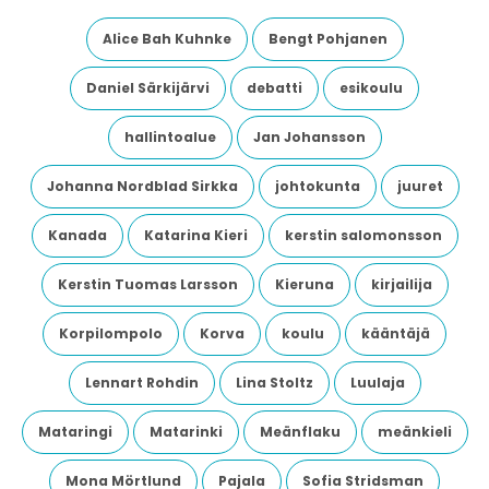
Alice Bah Kuhnke
Bengt Pohjanen
Daniel Särkijärvi
debatti
esikoulu
hallintoalue
Jan Johansson
Johanna Nordblad Sirkka
johtokunta
juuret
Kanada
Katarina Kieri
kerstin salomonsson
Kerstin Tuomas Larsson
Kieruna
kirjailija
Korpilompolo
Korva
koulu
kääntäjä
Lennart Rohdin
Lina Stoltz
Luulaja
Mataringi
Matarinki
Meänflaku
meänkieli
Mona Mörtlund
Pajala
Sofia Stridsman