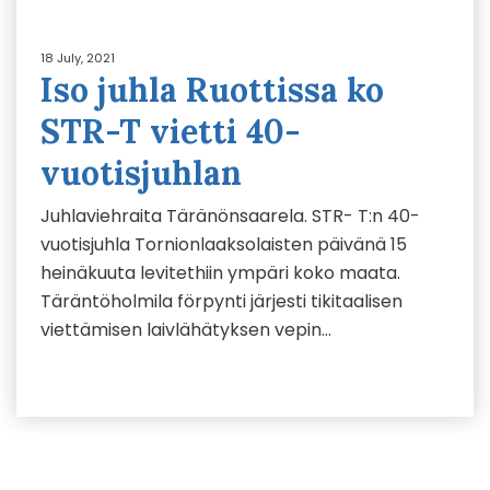
18 July, 2021
Iso juhla Ruottissa ko
STR-T vietti 40-
vuotisjuhlan
Juhlaviehraita Täränönsaarela. STR- T:n 40-
vuotisjuhla Tornionlaaksolaisten päivänä 15
heinäkuuta levitethiin ympäri koko maata.
Täräntöholmila förpynti järjesti tikitaalisen
viettämisen laivlähätyksen vepin…