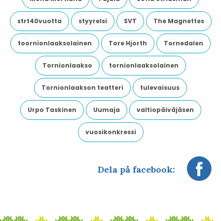
strt40vuotta
styyrelsi
SVT
The Magnettes
toornionlaaksolainen
Tore Hjorth
Tornedalen
Tornionlaakso
tornionlaaksolainen
Tornionlaakson teatteri
tulevaisuus
Urpo Taskinen
Uumaja
valtiopäiväjäsen
vuosikonkressi
Dela på facebook: