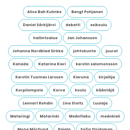
Alice Bah Kuhnke
Bengt Pohjanen
Daniel Särkijärvi
debatti
esikoulu
hallintoalue
Jan Johansson
Johanna Nordblad Sirkka
johtokunta
juuret
Kanada
Katarina Kieri
kerstin salomonsson
Kerstin Tuomas Larsson
Kieruna
kirjailija
Korpilompolo
Korva
koulu
kääntäjä
Lennart Rohdin
Lina Stoltz
Luulaja
Mataringi
Matarinki
Meänflaku
meänkieli
Mona Mörtlund
Pajala
Sofia Stridsman