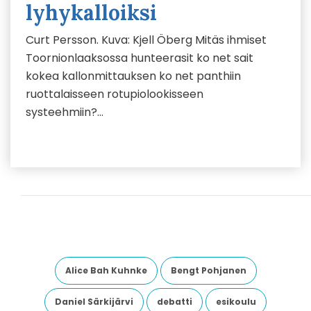
lyhykalloiksi
Curt Persson. Kuva: Kjell Öberg Mitäs ihmiset
Toornionlaaksossa hunteerasit ko net sait
kokea kallonmittauksen ko net panthiin
ruottalaisseen rotupiolookisseen
systeehmiin?…
Alice Bah Kuhnke
Bengt Pohjanen
Daniel Särkijärvi
debatti
esikoulu