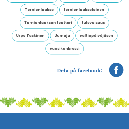
Tornionlaakso
tornionlaaksolainen
Tornionlaakson teatteri
tulevaisuus
Urpo Taskinen
Uumaja
valtiopäiväjäsen
vuosikonkressi
Dela på facebook: