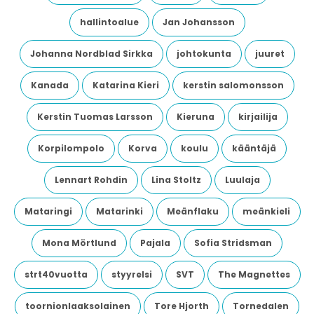
hallintoalue
Jan Johansson
Johanna Nordblad Sirkka
johtokunta
juuret
Kanada
Katarina Kieri
kerstin salomonsson
Kerstin Tuomas Larsson
Kieruna
kirjailija
Korpilompolo
Korva
koulu
kääntäjä
Lennart Rohdin
Lina Stoltz
Luulaja
Mataringi
Matarinki
Meänflaku
meänkieli
Mona Mörtlund
Pajala
Sofia Stridsman
strt40vuotta
styyrelsi
SVT
The Magnettes
toornionlaaksolainen
Tore Hjorth
Tornedalen