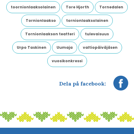
toornionlaaksolainen
Tore Hjorth
Tornedalen
Tornionlaakso
tornionlaaksolainen
Tornionlaakson teatteri
tulevaisuus
Urpo Taskinen
Uumaja
valtiopäiväjäsen
vuosikonkressi
Dela på facebook: