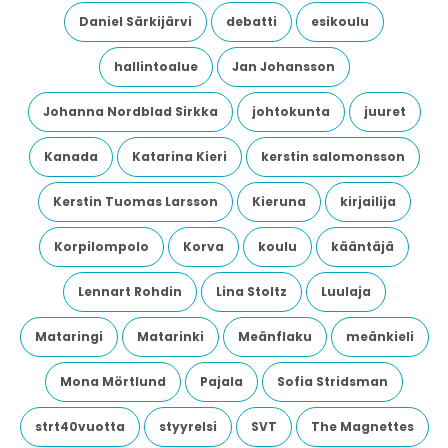
Daniel Särkijärvi
debatti
esikoulu
hallintoalue
Jan Johansson
Johanna Nordblad Sirkka
johtokunta
juuret
Kanada
Katarina Kieri
kerstin salomonsson
Kerstin Tuomas Larsson
Kieruna
kirjailija
Korpilompolo
Korva
koulu
kääntäjä
Lennart Rohdin
Lina Stoltz
Luulaja
Mataringi
Matarinki
Meänflaku
meänkieli
Mona Mörtlund
Pajala
Sofia Stridsman
strt40vuotta
styyrelsi
SVT
The Magnettes