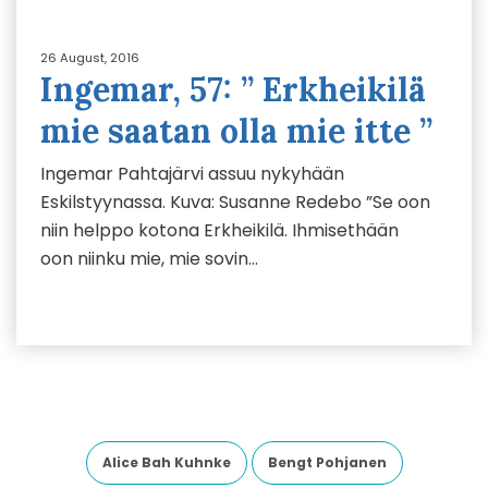
26 August, 2016
Ingemar, 57: ” Erkheikilä
mie saatan olla mie itte ”
Ingemar Pahtajärvi assuu nykyhään
Eskilstyynassa. Kuva: Susanne Redebo ”Se oon
niin helppo kotona Erkheikilä. Ihmisethään
oon niinku mie, mie sovin…
Alice Bah Kuhnke
Bengt Pohjanen