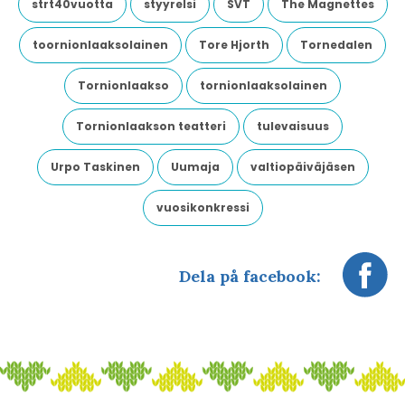
strt40vuotta
styyrelsi
SVT
The Magnettes
toornionlaaksolainen
Tore Hjorth
Tornedalen
Tornionlaakso
tornionlaaksolainen
Tornionlaakson teatteri
tulevaisuus
Urpo Taskinen
Uumaja
valtiopäiväjäsen
vuosikonkressi
Dela på facebook: