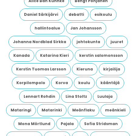
Alice Bah Kuhnke
Bengt Pohjanen
Daniel Särkijärvi
debatti
esikoulu
hallintoalue
Jan Johansson
Johanna Nordblad Sirkka
johtokunta
juuret
Kanada
Katarina Kieri
kerstin salomonsson
Kerstin Tuomas Larsson
Kieruna
kirjailija
Korpilompolo
Korva
koulu
kääntäjä
Lennart Rohdin
Lina Stoltz
Luulaja
Mataringi
Matarinki
Meänflaku
meänkieli
Mona Mörtlund
Pajala
Sofia Stridsman