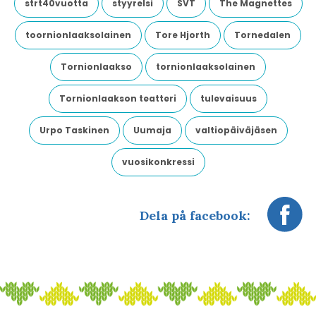
strt40vuotta
styyrelsi
SVT
The Magnettes
toornionlaaksolainen
Tore Hjorth
Tornedalen
Tornionlaakso
tornionlaaksolainen
Tornionlaakson teatteri
tulevaisuus
Urpo Taskinen
Uumaja
valtiopäiväjäsen
vuosikonkressi
Dela på facebook: