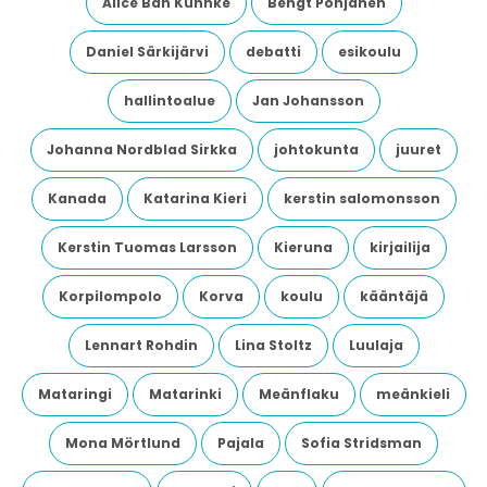
Alice Bah Kuhnke
Bengt Pohjanen
Daniel Särkijärvi
debatti
esikoulu
hallintoalue
Jan Johansson
Johanna Nordblad Sirkka
johtokunta
juuret
Kanada
Katarina Kieri
kerstin salomonsson
Kerstin Tuomas Larsson
Kieruna
kirjailija
Korpilompolo
Korva
koulu
kääntäjä
Lennart Rohdin
Lina Stoltz
Luulaja
Mataringi
Matarinki
Meänflaku
meänkieli
Mona Mörtlund
Pajala
Sofia Stridsman