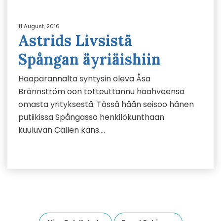
11 August, 2016
Astrids Livsistä
Spångan äyriäishiin
Haaparannalta syntysin oleva Åsa
Brännström oon totteuttannu haahveensa
omasta yrityksestä. Tässä hään seisoo hänen
putiikissa Spångassa henkilökunthaan
kuuluvan Callen kans….