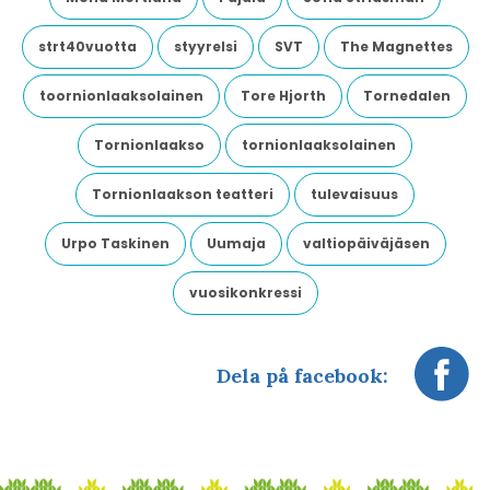
strt40vuotta
styyrelsi
SVT
The Magnettes
toornionlaaksolainen
Tore Hjorth
Tornedalen
Tornionlaakso
tornionlaaksolainen
Tornionlaakson teatteri
tulevaisuus
Urpo Taskinen
Uumaja
valtiopäiväjäsen
vuosikonkressi
Dela på facebook: