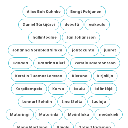
Alice Bah Kuhnke
Bengt Pohjanen
Daniel Särkijärvi
debatti
esikoulu
hallintoalue
Jan Johansson
Johanna Nordblad Sirkka
johtokunta
juuret
Kanada
Katarina Kieri
kerstin salomonsson
Kerstin Tuomas Larsson
Kieruna
kirjailija
Korpilompolo
Korva
koulu
kääntäjä
Lennart Rohdin
Lina Stoltz
Luulaja
Mataringi
Matarinki
Meänflaku
meänkieli
Mona Mörtlund
Pajala
Sofia Stridsman