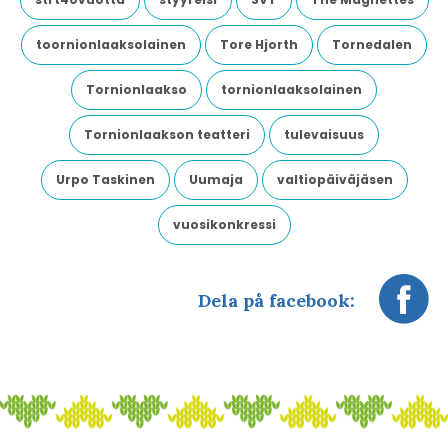
toornionlaaksolainen
Tore Hjorth
Tornedalen
Tornionlaakso
tornionlaaksolainen
Tornionlaakson teatteri
tulevaisuus
Urpo Taskinen
Uumaja
valtiopäiväjäsen
vuosikonkressi
Dela på facebook: