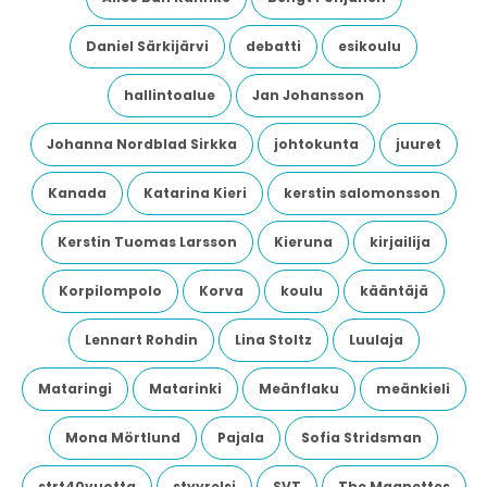
Daniel Särkijärvi
debatti
esikoulu
hallintoalue
Jan Johansson
Johanna Nordblad Sirkka
johtokunta
juuret
Kanada
Katarina Kieri
kerstin salomonsson
Kerstin Tuomas Larsson
Kieruna
kirjailija
Korpilompolo
Korva
koulu
kääntäjä
Lennart Rohdin
Lina Stoltz
Luulaja
Mataringi
Matarinki
Meänflaku
meänkieli
Mona Mörtlund
Pajala
Sofia Stridsman
strt40vuotta
styyrelsi
SVT
The Magnettes