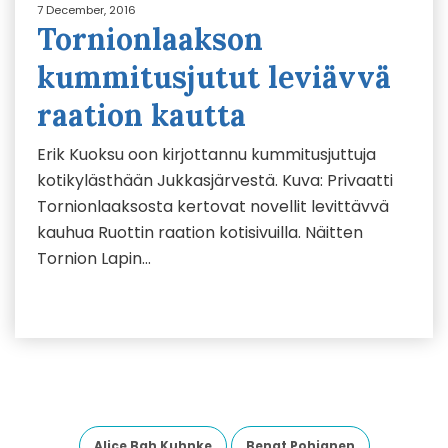
7 December, 2016
Tornionlaakson
kummitusjutut leviävvä
raation kautta
Erik Kuoksu oon kirjottannu kummitusjuttuja
kotikylästhään Jukkasjärvestä. Kuva: Privaatti
Tornionlaaksosta kertovat novellit levittävvä
kauhua Ruottin raation kotisivuilla. Näitten
Tornion Lapin…
Alice Bah Kuhnke
Bengt Pohjanen