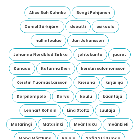
Alice Bah Kuhnke
Bengt Pohjanen
Daniel Särkijärvi
debatti
esikoulu
hallintoalue
Jan Johansson
Johanna Nordblad Sirkka
johtokunta
juuret
Kanada
Katarina Kieri
kerstin salomonsson
Kerstin Tuomas Larsson
Kieruna
kirjailija
Korpilompolo
Korva
koulu
kääntäjä
Lennart Rohdin
Lina Stoltz
Luulaja
Mataringi
Matarinki
Meänflaku
meänkieli
Mona Mörtlund
Pajala
Sofia Stridsman