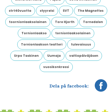
strt40vuotta
styyrelsi
SVT
The Magnettes
toornionlaaksolainen
Tore Hjorth
Tornedalen
Tornionlaakso
tornionlaaksolainen
Tornionlaakson teatteri
tulevaisuus
Urpo Taskinen
Uumaja
valtiopäiväjäsen
vuosikonkressi
Dela på facebook: