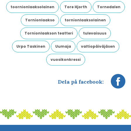
toornionlaaksolainen
Tore Hjorth
Tornedalen
Tornionlaakso
tornionlaaksolainen
Tornionlaakson teatteri
tulevaisuus
Urpo Taskinen
Uumaja
valtiopäiväjäsen
vuosikonkressi
Dela på facebook: