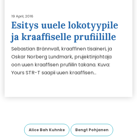
19 April, 2016
Esitys uuele lokotyypile
ja kraaffiselle prufiilille
Sebastian Brännvall, kraaffinen tisaineri, ja
Oskar Norberg Lundmark, prujektinjohtaja
oon uuen kraaffisen prufiilin takana. Kuva:
Yours STR-T saapii uuen kraaffisen…
Alice Bah Kuhnke
Bengt Pohjanen