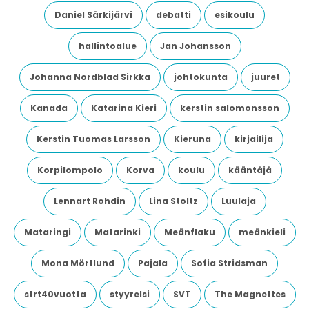
Daniel Särkijärvi
debatti
esikoulu
hallintoalue
Jan Johansson
Johanna Nordblad Sirkka
johtokunta
juuret
Kanada
Katarina Kieri
kerstin salomonsson
Kerstin Tuomas Larsson
Kieruna
kirjailija
Korpilompolo
Korva
koulu
kääntäjä
Lennart Rohdin
Lina Stoltz
Luulaja
Mataringi
Matarinki
Meänflaku
meänkieli
Mona Mörtlund
Pajala
Sofia Stridsman
strt40vuotta
styyrelsi
SVT
The Magnettes