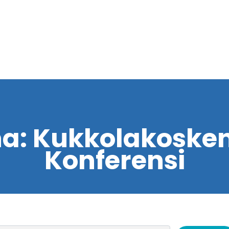
na:
Kukkolakosken 
Konferensi