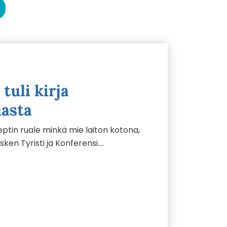
tuli kirja
uasta
septin ruale minkä mie laiton kotona,
en Tyristi ja Konferensi….