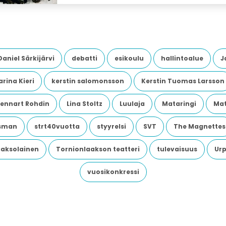
Daniel Särkijärvi
debatti
esikoulu
hallintoalue
J
rina Kieri
kerstin salomonsson
Kerstin Tuomas Larsson
Lennart Rohdin
Lina Stoltz
Luulaja
Mataringi
Mat
dsman
strt40vuotta
styyrelsi
SVT
The Magnettes
aaksolainen
Tornionlaakson teatteri
tulevaisuus
Urp
vuosikonkressi