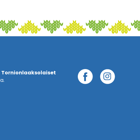
 Tornionlaaksolaiset
a.