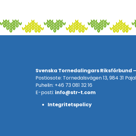
Svenska Tornedalingars Riksförbund –
Postiosote: Tornedalsvägen 13, 984 31 Pajal
Puhelin: +46 73 081 32 16
E-posti:
info@str-t.com
Integritetspolicy