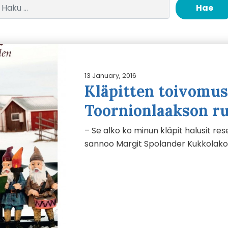
Haku:
13 January, 2016
Kläpitten toivomus 
Toornionlaakson r
– Se alko ko minun kläpit halusit re
sannoo Margit Spolander Kukkolakosk