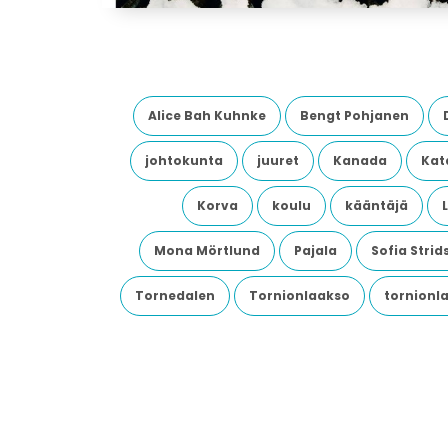
Alice Bah Kuhnke
Bengt Pohjanen
johtokunta
juuret
Kanada
Kata
Korva
koulu
kääntäjä
Mona Mörtlund
Pajala
Sofia Stri
Tornedalen
Tornionlaakso
tornionl