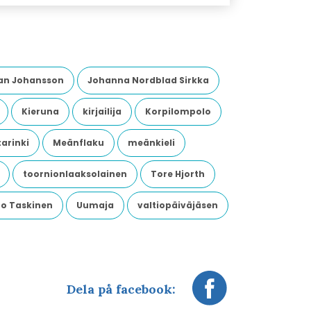
an Johansson
Johanna Nordblad Sirkka
Kieruna
kirjailija
Korpilompolo
arinki
Meänflaku
meänkieli
toornionlaaksolainen
Tore Hjorth
o Taskinen
Uumaja
valtiopäiväjäsen
Dela på facebook: