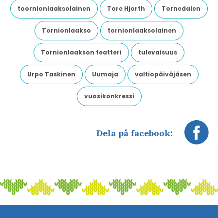
toornionlaaksolainen
Tore Hjorth
Tornedalen
Tornionlaakso
tornionlaaksolainen
Tornionlaakson teatteri
tulevaisuus
Urpo Taskinen
Uumaja
valtiopäiväjäsen
vuosikonkressi
Dela på facebook: