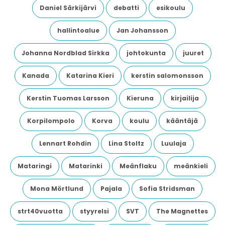
Daniel Särkijärvi
debatti
esikoulu
hallintoalue
Jan Johansson
Johanna Nordblad Sirkka
johtokunta
juuret
Kanada
Katarina Kieri
kerstin salomonsson
Kerstin Tuomas Larsson
Kieruna
kirjailija
Korpilompolo
Korva
koulu
kääntäjä
Lennart Rohdin
Lina Stoltz
Luulaja
Mataringi
Matarinki
Meänflaku
meänkieli
Mona Mörtlund
Pajala
Sofia Stridsman
strt40vuotta
styyrelsi
SVT
The Magnettes