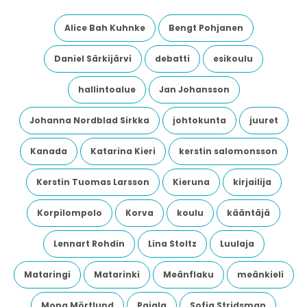
Alice Bah Kuhnke
Bengt Pohjanen
Daniel Särkijärvi
debatti
esikoulu
hallintoalue
Jan Johansson
Johanna Nordblad Sirkka
johtokunta
juuret
Kanada
Katarina Kieri
kerstin salomonsson
Kerstin Tuomas Larsson
Kieruna
kirjailija
Korpilompolo
Korva
koulu
kääntäjä
Lennart Rohdin
Lina Stoltz
Luulaja
Mataringi
Matarinki
Meänflaku
meänkieli
Mona Mörtlund
Pajala
Sofia Stridsman