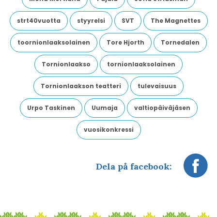
strt40vuotta
styyrelsi
SVT
The Magnettes
toornionlaaksolainen
Tore Hjorth
Tornedalen
Tornionlaakso
tornionlaaksolainen
Tornionlaakson teatteri
tulevaisuus
Urpo Taskinen
Uumaja
valtiopäiväjäsen
vuosikonkressi
Dela på facebook: