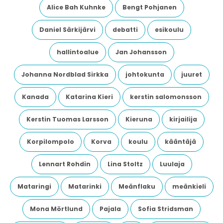
Alice Bah Kuhnke
Bengt Pohjanen
Daniel Särkijärvi
debatti
esikoulu
hallintoalue
Jan Johansson
Johanna Nordblad Sirkka
johtokunta
juuret
Kanada
Katarina Kieri
kerstin salomonsson
Kerstin Tuomas Larsson
Kieruna
kirjailija
Korpilompolo
Korva
koulu
kääntäjä
Lennart Rohdin
Lina Stoltz
Luulaja
Mataringi
Matarinki
Meänflaku
meänkieli
Mona Mörtlund
Pajala
Sofia Stridsman