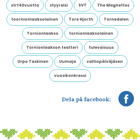
strt40vuotta
styyrelsi
SVT
The Magnettes
toornionlaaksolainen
Tore Hjorth
Tornedalen
Tornionlaakso
tornionlaaksolainen
Tornionlaakson teatteri
tulevaisuus
Urpo Taskinen
Uumaja
valtiopäiväjäsen
vuosikonkressi
Dela på facebook: