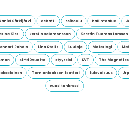
Daniel Särkijärvi
debatti
esikoulu
hallintoalue
J
rina Kieri
kerstin salomonsson
Kerstin Tuomas Larsson
Lennart Rohdin
Lina Stoltz
Luulaja
Mataringi
Mat
dsman
strt40vuotta
styyrelsi
SVT
The Magnettes
aaksolainen
Tornionlaakson teatteri
tulevaisuus
Urp
vuosikonkressi