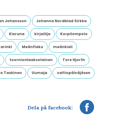
an Johansson
Johanna Nordblad Sirkka
Kieruna
kirjailija
Korpilompolo
arinki
Meänflaku
meänkieli
toornionlaaksolainen
Tore Hjorth
o Taskinen
Uumaja
valtiopäiväjäsen
Dela på facebook: