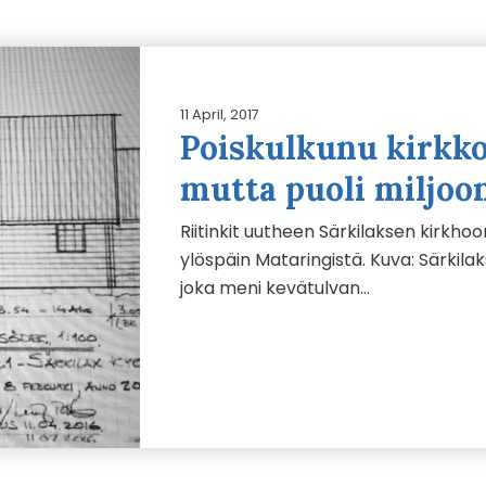
11 April, 2017
Poiskulkunu kirkko
mutta puoli miljoo
Riitinkit uutheen Särkilaksen kirkho
ylöspäin Mataringistä. Kuva: Särkila
joka meni kevätulvan…