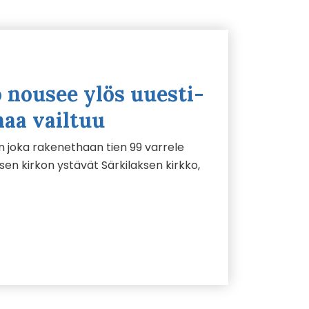
 nousee ylös uuesti-
naa vailtuu
on joka rakenethaan tien 99 varrele
ksen kirkon ystävät Särkilaksen kirkko,