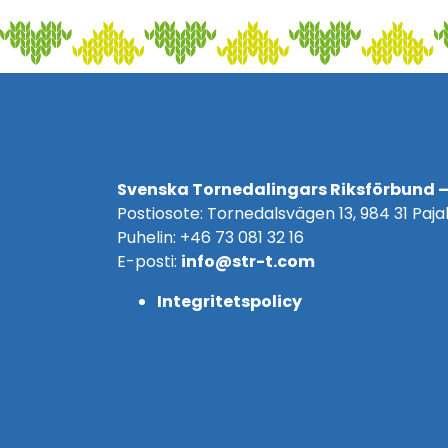
Svenska Tornedalingars Riksförbund –
Postiosote: Tornedalsvägen 13, 984 31 Pajal
Puhelin: +46 73 081 32 16
E-posti:
info@str-t.com
Integritetspolicy