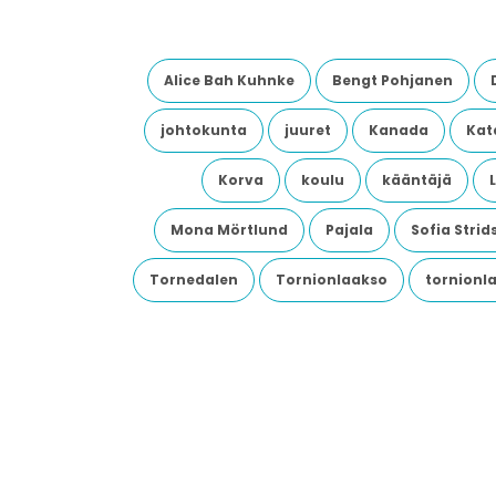
Alice Bah Kuhnke
Bengt Pohjanen
johtokunta
juuret
Kanada
Kata
Korva
koulu
kääntäjä
Mona Mörtlund
Pajala
Sofia Stri
Tornedalen
Tornionlaakso
tornionl