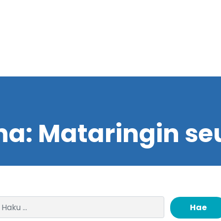
na:
Mataringin se
Haku: