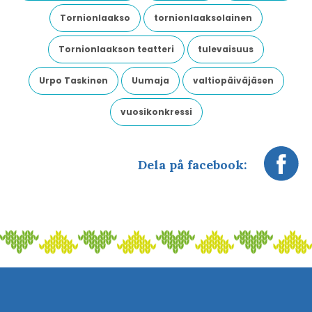
Tornionlaakso
tornionlaaksolainen
Tornionlaakson teatteri
tulevaisuus
Urpo Taskinen
Uumaja
valtiopäiväjäsen
vuosikonkressi
Dela på facebook: