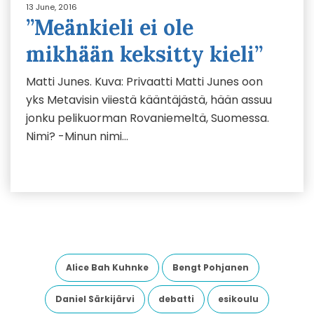
13 June, 2016
”Meänkieli ei ole
mikhään keksitty kieli”
Matti Junes. Kuva: Privaatti Matti Junes oon
yks Metavisin viiestä kääntäjästä, hään assuu
jonku pelikuorman Rovaniemeltä, Suomessa.
Nimi? -Minun nimi…
Alice Bah Kuhnke
Bengt Pohjanen
Daniel Särkijärvi
debatti
esikoulu