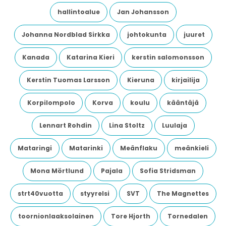
hallintoalue
Jan Johansson
Johanna Nordblad Sirkka
johtokunta
juuret
Kanada
Katarina Kieri
kerstin salomonsson
Kerstin Tuomas Larsson
Kieruna
kirjailija
Korpilompolo
Korva
koulu
kääntäjä
Lennart Rohdin
Lina Stoltz
Luulaja
Mataringi
Matarinki
Meänflaku
meänkieli
Mona Mörtlund
Pajala
Sofia Stridsman
strt40vuotta
styyrelsi
SVT
The Magnettes
toornionlaaksolainen
Tore Hjorth
Tornedalen