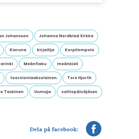
an Johansson
Johanna Nordblad Sirkka
Kieruna
kirjailija
Korpilompolo
arinki
Meänflaku
meänkieli
toornionlaaksolainen
Tore Hjorth
o Taskinen
Uumaja
valtiopäiväjäsen
Dela på facebook: