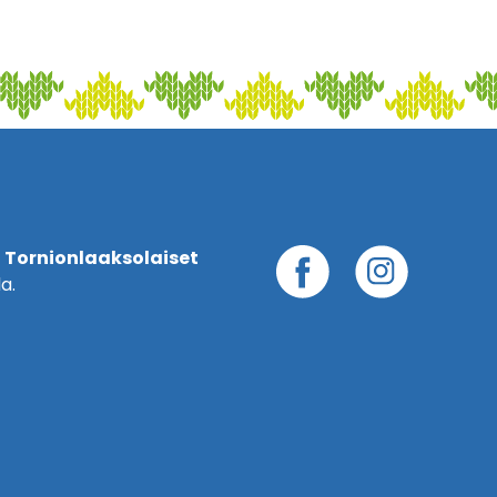
 Tornionlaaksolaiset
a.