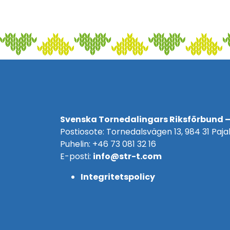
Svenska Tornedalingars Riksförbund –
Postiosote: Tornedalsvägen 13, 984 31 Pajal
Puhelin: +46 73 081 32 16
E-posti:
info@str-t.com
Integritetspolicy