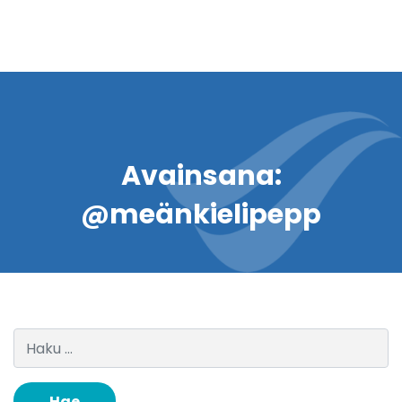
Avainsana:
@meänkielipepp
Haku: