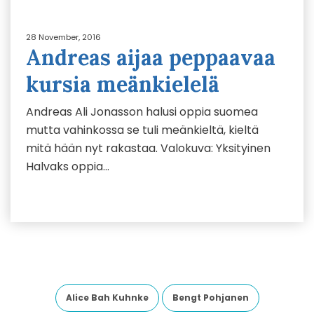
28 November, 2016
Andreas aijaa peppaavaa
kursia meänkielelä
Andreas Ali Jonasson halusi oppia suomea
mutta vahinkossa se tuli meänkieltä, kieltä
mitä hään nyt rakastaa. Valokuva: Yksityinen
Halvaks oppia…
Alice Bah Kuhnke
Bengt Pohjanen