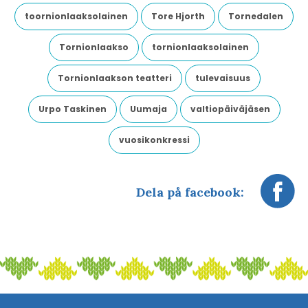
toornionlaaksolainen
Tore Hjorth
Tornedalen
Tornionlaakso
tornionlaaksolainen
Tornionlaakson teatteri
tulevaisuus
Urpo Taskinen
Uumaja
valtiopäiväjäsen
vuosikonkressi
Dela på facebook: