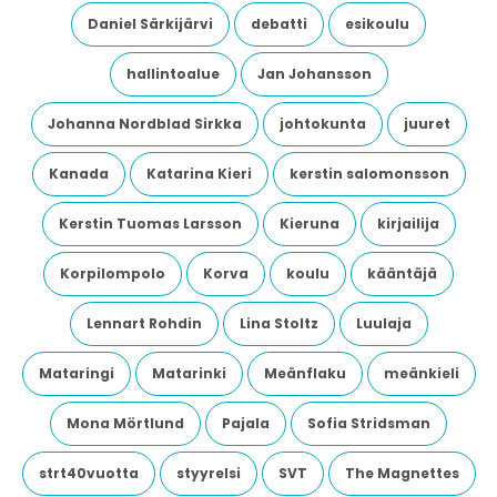
Daniel Särkijärvi
debatti
esikoulu
hallintoalue
Jan Johansson
Johanna Nordblad Sirkka
johtokunta
juuret
Kanada
Katarina Kieri
kerstin salomonsson
Kerstin Tuomas Larsson
Kieruna
kirjailija
Korpilompolo
Korva
koulu
kääntäjä
Lennart Rohdin
Lina Stoltz
Luulaja
Mataringi
Matarinki
Meänflaku
meänkieli
Mona Mörtlund
Pajala
Sofia Stridsman
strt40vuotta
styyrelsi
SVT
The Magnettes