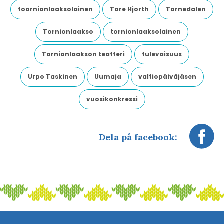
toornionlaaksolainen
Tore Hjorth
Tornedalen
Tornionlaakso
tornionlaaksolainen
Tornionlaakson teatteri
tulevaisuus
Urpo Taskinen
Uumaja
valtiopäiväjäsen
vuosikonkressi
Dela på facebook: