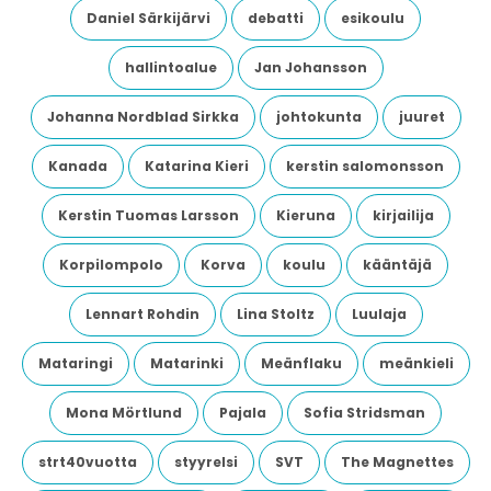
Daniel Särkijärvi
debatti
esikoulu
hallintoalue
Jan Johansson
Johanna Nordblad Sirkka
johtokunta
juuret
Kanada
Katarina Kieri
kerstin salomonsson
Kerstin Tuomas Larsson
Kieruna
kirjailija
Korpilompolo
Korva
koulu
kääntäjä
Lennart Rohdin
Lina Stoltz
Luulaja
Mataringi
Matarinki
Meänflaku
meänkieli
Mona Mörtlund
Pajala
Sofia Stridsman
strt40vuotta
styyrelsi
SVT
The Magnettes