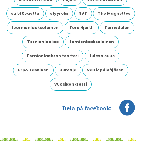
strt40vuotta
styyrelsi
SVT
The Magnettes
toornionlaaksolainen
Tore Hjorth
Tornedalen
Tornionlaakso
tornionlaaksolainen
Tornionlaakson teatteri
tulevaisuus
Urpo Taskinen
Uumaja
valtiopäiväjäsen
vuosikonkressi
Dela på facebook: