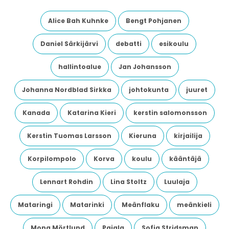
Alice Bah Kuhnke
Bengt Pohjanen
Daniel Särkijärvi
debatti
esikoulu
hallintoalue
Jan Johansson
Johanna Nordblad Sirkka
johtokunta
juuret
Kanada
Katarina Kieri
kerstin salomonsson
Kerstin Tuomas Larsson
Kieruna
kirjailija
Korpilompolo
Korva
koulu
kääntäjä
Lennart Rohdin
Lina Stoltz
Luulaja
Mataringi
Matarinki
Meänflaku
meänkieli
Mona Mörtlund
Pajala
Sofia Stridsman