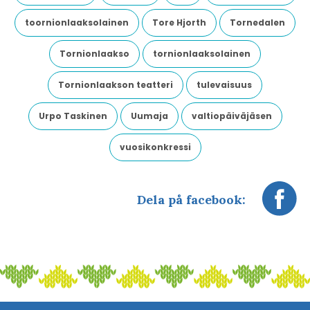
toornionlaaksolainen
Tore Hjorth
Tornedalen
Tornionlaakso
tornionlaaksolainen
Tornionlaakson teatteri
tulevaisuus
Urpo Taskinen
Uumaja
valtiopäiväjäsen
vuosikonkressi
Dela på facebook: