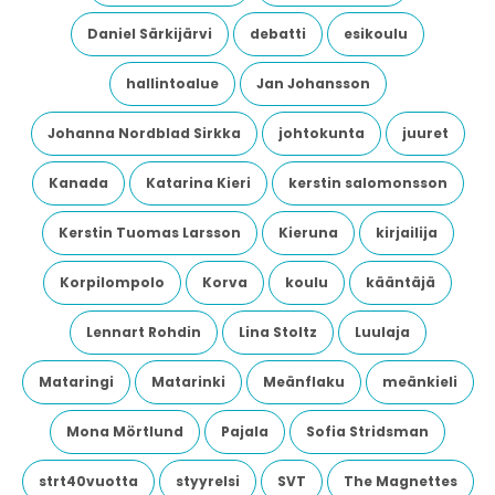
Daniel Särkijärvi
debatti
esikoulu
hallintoalue
Jan Johansson
Johanna Nordblad Sirkka
johtokunta
juuret
Kanada
Katarina Kieri
kerstin salomonsson
Kerstin Tuomas Larsson
Kieruna
kirjailija
Korpilompolo
Korva
koulu
kääntäjä
Lennart Rohdin
Lina Stoltz
Luulaja
Mataringi
Matarinki
Meänflaku
meänkieli
Mona Mörtlund
Pajala
Sofia Stridsman
strt40vuotta
styyrelsi
SVT
The Magnettes