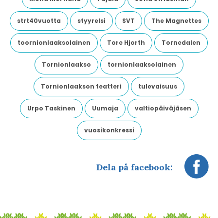
strt40vuotta
styyrelsi
SVT
The Magnettes
toornionlaaksolainen
Tore Hjorth
Tornedalen
Tornionlaakso
tornionlaaksolainen
Tornionlaakson teatteri
tulevaisuus
Urpo Taskinen
Uumaja
valtiopäiväjäsen
vuosikonkressi
Dela på facebook: