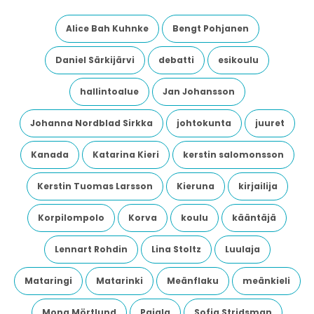
Alice Bah Kuhnke
Bengt Pohjanen
Daniel Särkijärvi
debatti
esikoulu
hallintoalue
Jan Johansson
Johanna Nordblad Sirkka
johtokunta
juuret
Kanada
Katarina Kieri
kerstin salomonsson
Kerstin Tuomas Larsson
Kieruna
kirjailija
Korpilompolo
Korva
koulu
kääntäjä
Lennart Rohdin
Lina Stoltz
Luulaja
Mataringi
Matarinki
Meänflaku
meänkieli
Mona Mörtlund
Pajala
Sofia Stridsman