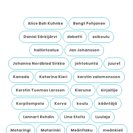
Alice Bah Kuhnke
Bengt Pohjanen
Daniel Särkijärvi
debatti
esikoulu
hallintoalue
Jan Johansson
Johanna Nordblad Sirkka
johtokunta
juuret
Kanada
Katarina Kieri
kerstin salomonsson
Kerstin Tuomas Larsson
Kieruna
kirjailija
Korpilompolo
Korva
koulu
kääntäjä
Lennart Rohdin
Lina Stoltz
Luulaja
Mataringi
Matarinki
Meänflaku
meänkieli