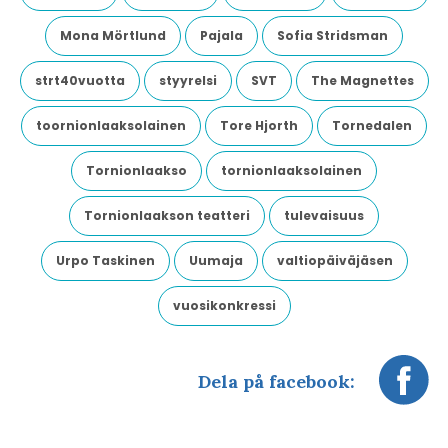
Mona Mörtlund
Pajala
Sofia Stridsman
strt40vuotta
styyrelsi
SVT
The Magnettes
toornionlaaksolainen
Tore Hjorth
Tornedalen
Tornionlaakso
tornionlaaksolainen
Tornionlaakson teatteri
tulevaisuus
Urpo Taskinen
Uumaja
valtiopäiväjäsen
vuosikonkressi
Dela på facebook: