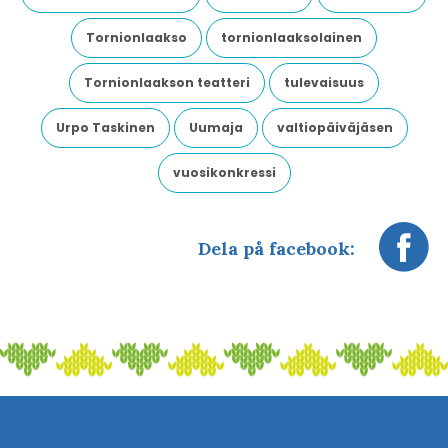
Tornionlaakso
tornionlaaksolainen
Tornionlaakson teatteri
tulevaisuus
Urpo Taskinen
Uumaja
valtiopäiväjäsen
vuosikonkressi
Dela på facebook: