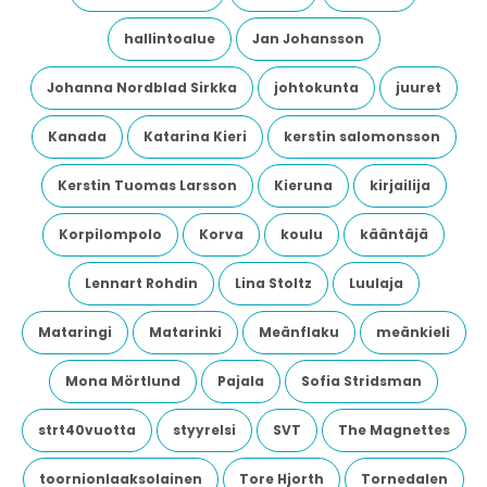
hallintoalue
Jan Johansson
Johanna Nordblad Sirkka
johtokunta
juuret
Kanada
Katarina Kieri
kerstin salomonsson
Kerstin Tuomas Larsson
Kieruna
kirjailija
Korpilompolo
Korva
koulu
kääntäjä
Lennart Rohdin
Lina Stoltz
Luulaja
Mataringi
Matarinki
Meänflaku
meänkieli
Mona Mörtlund
Pajala
Sofia Stridsman
strt40vuotta
styyrelsi
SVT
The Magnettes
toornionlaaksolainen
Tore Hjorth
Tornedalen