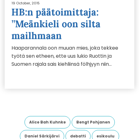
19 October, 2015
HB:n päätoimittaja:
”Meänkieli oon silta
mailhmaan
Haaparannala oon muuan mies, joka tekkee
työtä sen etheen, ette uus lukio Ruottin ja
Suomen rajala sais kiehliinsä fölhjyyn niin…
Alice Bah Kuhnke
Bengt Pohjanen
Daniel Särkijärvi
debatti
esikoulu