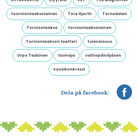
toornionlaaksolainen
Tore Hjorth
Tornedalen
Tornionlaakso
tornionlaaksolainen
Tornionlaakson teatteri
tulevaisuus
Urpo Taskinen
Uumaja
valtiopäiväjäsen
vuosikonkressi
Dela på facebook: