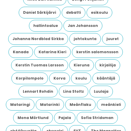
Daniel Särkijärvi
debatti
esikoulu
hallintoalue
Jan Johansson
Johanna Nordblad Sirkka
johtokunta
juuret
Kanada
Katarina Kieri
kerstin salomonsson
Kerstin Tuomas Larsson
Kieruna
kirjailija
Korpilompolo
Korva
koulu
kääntäjä
Lennart Rohdin
Lina Stoltz
Luulaja
Mataringi
Matarinki
Meänflaku
meänkieli
Mona Mörtlund
Pajala
Sofia Stridsman
strt40vuotta
styyrelsi
SVT
The Magnettes