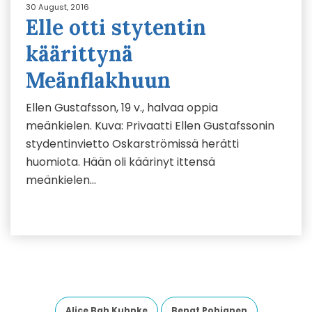
30 August, 2016
Elle otti stytentin
käärittynä
Meänflakhuun
Ellen Gustafsson, 19 v., halvaa oppia
meänkielen. Kuva: Privaatti Ellen Gustafssonin
stydentinvietto Oskarströmissä herätti
huomiota. Hään oli käärinyt ittensä
meänkielen…
Alice Bah Kuhnke
Bengt Pohjanen