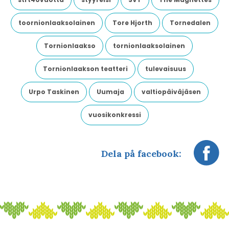
toornionlaaksolainen
Tore Hjorth
Tornedalen
Tornionlaakso
tornionlaaksolainen
Tornionlaakson teatteri
tulevaisuus
Urpo Taskinen
Uumaja
valtiopäiväjäsen
vuosikonkressi
Dela på facebook: