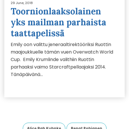
29 June, 2018
Toornionlaaksolainen
yks mailman parhaista
taattapelissä
Emily oon valittu jeneraaltirektööriksi Ruottin
maajoukkuelle tämän vuen Overwatch World
Cup. Emily Krumlinde valithiin Ruottin
parhaaksi vaimo Starcraftpellaajaksi 2014.
Tänäpäivänä…
Alice Bah Kuhnke
Bengt Pohjanen