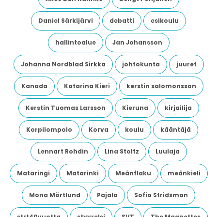
Daniel Särkijärvi
debatti
esikoulu
hallintoalue
Jan Johansson
Johanna Nordblad Sirkka
johtokunta
juuret
Kanada
Katarina Kieri
kerstin salomonsson
Kerstin Tuomas Larsson
Kieruna
kirjailija
Korpilompolo
Korva
koulu
kääntäjä
Lennart Rohdin
Lina Stoltz
Luulaja
Mataringi
Matarinki
Meänflaku
meänkieli
Mona Mörtlund
Pajala
Sofia Stridsman
strt40vuotta
styyrelsi
SVT
The Magnettes