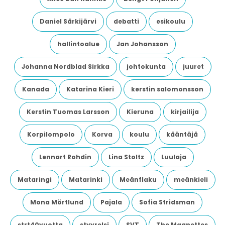
Daniel Särkijärvi
debatti
esikoulu
hallintoalue
Jan Johansson
Johanna Nordblad Sirkka
johtokunta
juuret
Kanada
Katarina Kieri
kerstin salomonsson
Kerstin Tuomas Larsson
Kieruna
kirjailija
Korpilompolo
Korva
koulu
kääntäjä
Lennart Rohdin
Lina Stoltz
Luulaja
Mataringi
Matarinki
Meänflaku
meänkieli
Mona Mörtlund
Pajala
Sofia Stridsman
strt40vuotta
styyrelsi
SVT
The Magnettes