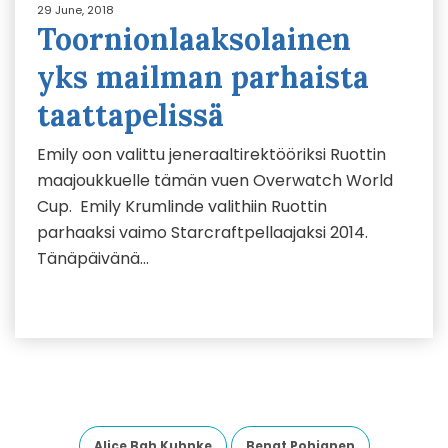
29 June, 2018
Toornionlaaksolainen
yks mailman parhaista
taattapelissä
Emily oon valittu jeneraaltirektööriksi Ruottin
maajoukkuelle tämän vuen Overwatch World
Cup. Emily Krumlinde valithiin Ruottin
parhaaksi vaimo Starcraftpellaajaksi 2014.
Tänäpäivänä…
Alice Bah Kuhnke
Bengt Pohjanen