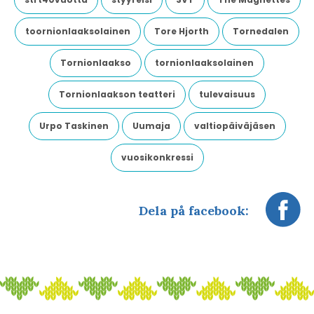
toornionlaaksolainen
Tore Hjorth
Tornedalen
Tornionlaakso
tornionlaaksolainen
Tornionlaakson teatteri
tulevaisuus
Urpo Taskinen
Uumaja
valtiopäiväjäsen
vuosikonkressi
Dela på facebook: