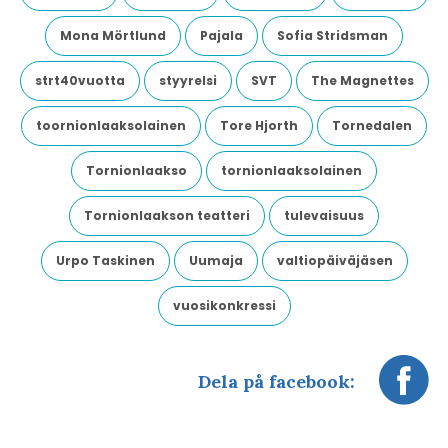
Mona Mörtlund
Pajala
Sofia Stridsman
strt40vuotta
styyrelsi
SVT
The Magnettes
toornionlaaksolainen
Tore Hjorth
Tornedalen
Tornionlaakso
tornionlaaksolainen
Tornionlaakson teatteri
tulevaisuus
Urpo Taskinen
Uumaja
valtiopäiväjäsen
vuosikonkressi
Dela på facebook: