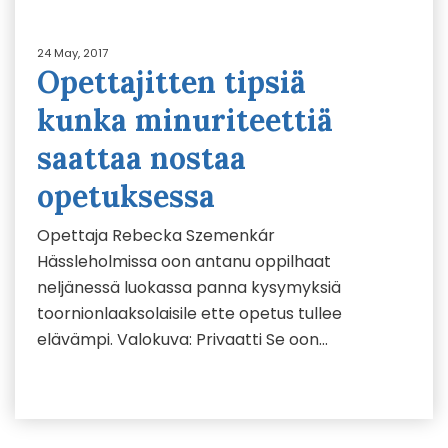
24 May, 2017
Opettajitten tipsiä
kunka minuriteettiä
saattaa nostaa
opetuksessa
Opettaja Rebecka Szemenkár
Hässleholmissa oon antanu oppilhaat
neljänessä luokassa panna kysymyksiä
toornionlaaksolaisile ette opetus tullee
elävämpi. Valokuva: Privaatti Se oon…