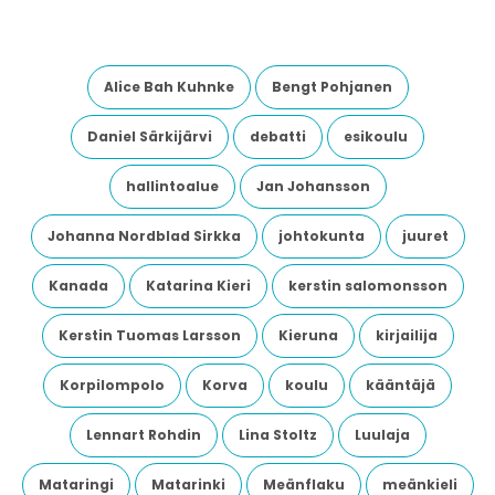
Alice Bah Kuhnke
Bengt Pohjanen
Daniel Särkijärvi
debatti
esikoulu
hallintoalue
Jan Johansson
Johanna Nordblad Sirkka
johtokunta
juuret
Kanada
Katarina Kieri
kerstin salomonsson
Kerstin Tuomas Larsson
Kieruna
kirjailija
Korpilompolo
Korva
koulu
kääntäjä
Lennart Rohdin
Lina Stoltz
Luulaja
Mataringi
Matarinki
Meänflaku
meänkieli