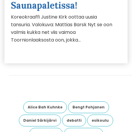
Saunapaletissa!
Koreokraaffi Justine Kirk oottaa uusia
tansuria. Valokuva: Mattias Barsk Nyt se oon
valmis kukka net viis vaimoa
Toornionlaaksosta oon, jokka…
Alice Bah Kuhnke
Bengt Pohjanen
Daniel Särkijärvi
debatti
esikoulu