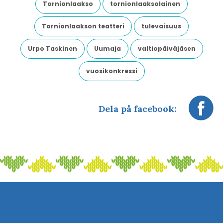
Tornionlaakso
tornionlaaksolainen
Tornionlaakson teatteri
tulevaisuus
Urpo Taskinen
Uumaja
valtiopäiväjäsen
vuosikonkressi
Dela på facebook: