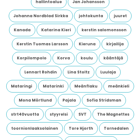
hallintoalue
Jan Johansson
Johanna Nordblad Sirkka
johtokunta
juuret
Kanada
Katarina Kieri
kerstin salomonsson
Kerstin Tuomas Larsson
Kieruna
kirjailija
Korpilompolo
Korva
koulu
kääntäjä
Lennart Rohdin
Lina Stoltz
Luulaja
Mataringi
Matarinki
Meänflaku
meänkieli
Mona Mörtlund
Pajala
Sofia Stridsman
strt40vuotta
styyrelsi
SVT
The Magnettes
toornionlaaksolainen
Tore Hjorth
Tornedalen