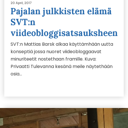
20 April, 2017
Pajalan julkkisten elämä
SVT:n
viideobloggisatsauksheen
SVT:n Mattias Barsk alkaa käyttämhään uutta
konseptiä jossa nuoret viideobloggaavat
minuriteetit nostethaan framille. Kuva:
Privaatti Tulevanna kesänä meile näytethään
osia…