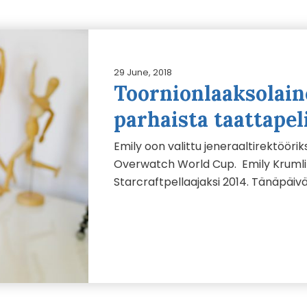
29 June, 2018
Toornionlaaksolai
parhaista taattapel
Emily oon valittu jeneraaltirektöör
Overwatch World Cup. Emily Krumlin
Starcraftpellaajaksi 2014. Tänäpäiv