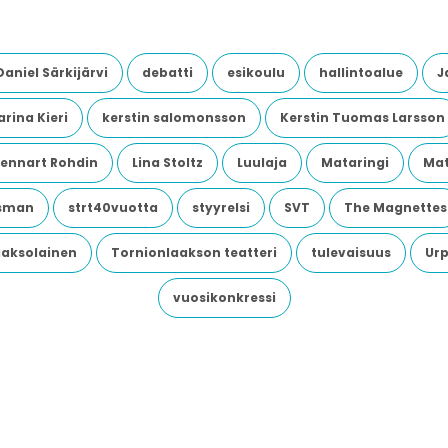
Daniel Särkijärvi
debatti
esikoulu
hallintoalue
J
rina Kieri
kerstin salomonsson
Kerstin Tuomas Larsson
Lennart Rohdin
Lina Stoltz
Luulaja
Mataringi
Mat
dsman
strt40vuotta
styyrelsi
SVT
The Magnettes
aaksolainen
Tornionlaakson teatteri
tulevaisuus
Urp
vuosikonkressi