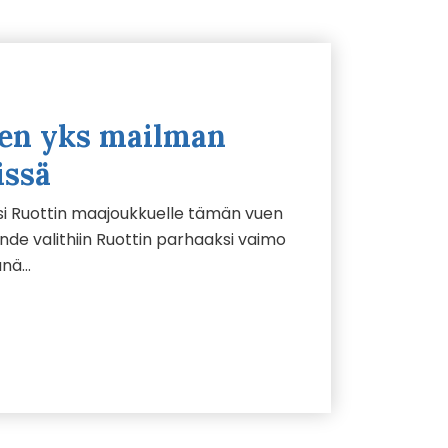
nen yks mailman
issä
iksi Ruottin maajoukkuelle tämän vuen
de valithiin Ruottin parhaaksi vaimo
änä…