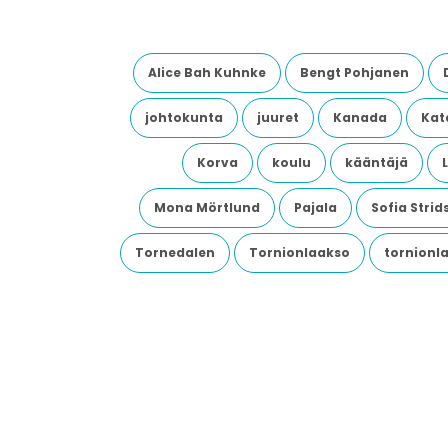
Alice Bah Kuhnke
Bengt Pohjanen
johtokunta
juuret
Kanada
Kata
Korva
koulu
kääntäjä
Mona Mörtlund
Pajala
Sofia Stri
Tornedalen
Tornionlaakso
tornionl