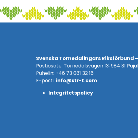
Svenska Tornedalingars Riksförbund –
Postiosote: Tornedalsvägen 13, 984 31 Pajal
Puhelin: +46 73 081 32 16
E-posti:
info@str-t.com
Integritetspolicy