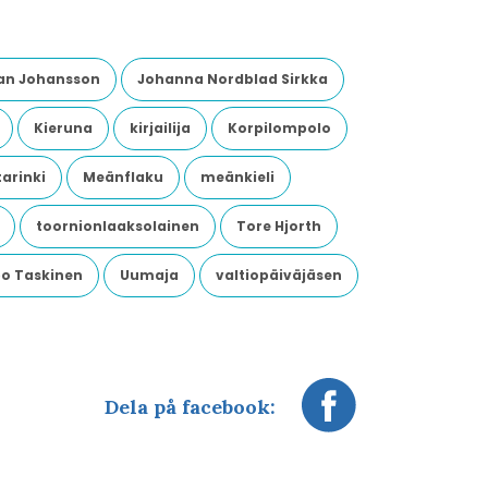
an Johansson
Johanna Nordblad Sirkka
Kieruna
kirjailija
Korpilompolo
arinki
Meänflaku
meänkieli
toornionlaaksolainen
Tore Hjorth
o Taskinen
Uumaja
valtiopäiväjäsen
Dela på facebook: