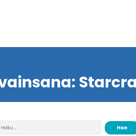
vainsana:
Starcra
Haku: