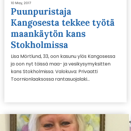
10 May, 2017
Puunpuristaja
Kangosesta tekkee työtä
maankäytön kans
Stokholmissa
Lisa Mörtlund, 33, oon kasunu ylös Kangosessa
ja oon nyt töissä maa- ja vesikysymyksitten
kans Stokholmissa. Valokuva: Privaatti
Toornionlaaksossa rantasuojalaki…