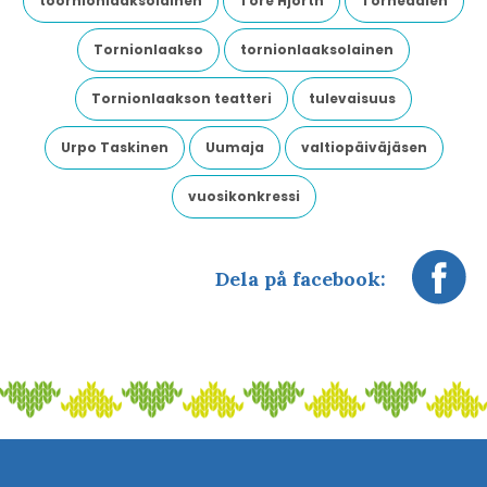
toornionlaaksolainen
Tore Hjorth
Tornedalen
Tornionlaakso
tornionlaaksolainen
Tornionlaakson teatteri
tulevaisuus
Urpo Taskinen
Uumaja
valtiopäiväjäsen
vuosikonkressi
Dela på facebook: